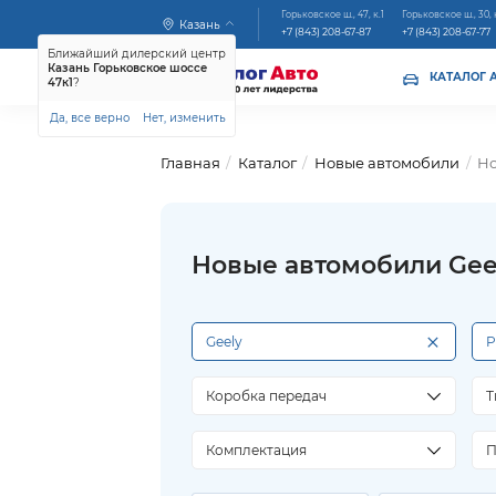
Горьковское ш., 47, к.1
Горьковское ш., 30, 
Казань
+7 (843) 208-67-87
+7 (843) 208-67-77
Ближайший дилерский центр
Казань Горьковское шоссе
КАТАЛОГ 
47к1
?
Да, все верно
Нет, изменить
Главная
Каталог
Новые автомобили
Но
Новые автомобили Geel
×
Geely
P
Коробка передач
Т
Комплектация
П