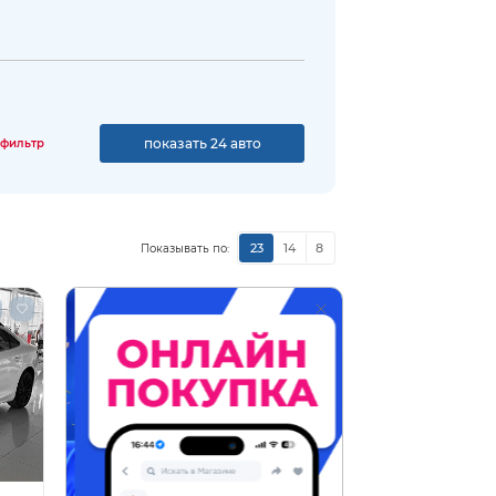
показать 24 авто
 фильтр
23
14
8
Показывать по: