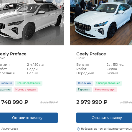
eely Preface
Geely Preface
юкс
Люкс
ензин
2 л, 150 л.с.
Бензин
2 л, 150 л.с.
обот
Седан
Робот
Седан
ередний
Белый
Передний
Белый
 наличии
Спецпредложение
В наличии
Спецпредложение
арантия
Можно в кредит
Гарантия
Можно в кредит
 748 990 ₽
2 979 990 ₽
3 329 990 ₽
3 329 9
Оставить заявку
Оставить заявку
Альметьевск
Набережные Челны Машиностроительн