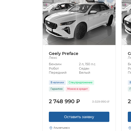
Geely Preface
G
Люкс
Л
Бензин
2 л, 150 л.с.
Б
Робот
Седан
Р
Передний
Белый
П
В наличии
Спецпредложение
В
Гарантия
Можно в кредит
Г
2 748 990 ₽
2
3 329 990 ₽
Оставить заявку
Альметьевск