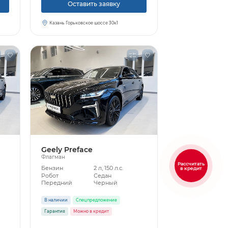
Оставить заявку
Казань Горьковское шоссе 30к1
Geely Preface
Флагман
Рассчитать
Бензин
2 л, 150 л.с.
в кредит
Робот
Седан
Передний
Черный
В наличии
Спецпредложение
Гарантия
Можно в кредит