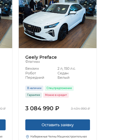
Geely Preface
Флагман
Бензин
2 л, 150 л.с.
Робот
Седан
Передний
Белый
В наличии
Спецпредложение
Гарантия
Можно в кредит
3 084 990 ₽
90 ₽
3 434 990 ₽
Оставить заявку
ая
Набережные Челны Машиностроительная