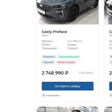
Geely Preface
G
Люкс
Ф
Бензин
2 л, 150 л.с.
Б
Робот
Седан
Р
Передний
Серый
П
В наличии
Спецпредложение
В
Гарантия
Можно в кредит
Г
2 748 990 ₽
2
3 329 990 ₽
Оставить заявку
Альметьевск