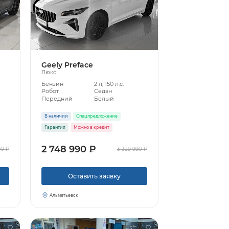
Geely Preface
Люкс
Бензин
2 л, 150 л.с.
Робот
Седан
Передний
Белый
В наличии
Спецпредложение
Гарантия
Можно в кредит
2 748 990 ₽
90 ₽
3 329 990 ₽
Оставить заявку
Альметьевск