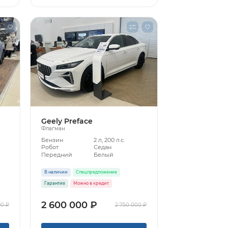
Geely Preface
Флагман
Бензин
2 л, 200 л.с.
Робот
Седан
Передний
Белый
В наличии
Спецпредложение
Гарантия
Можно в кредит
2 600 000 ₽
90 ₽
2 750 000 ₽