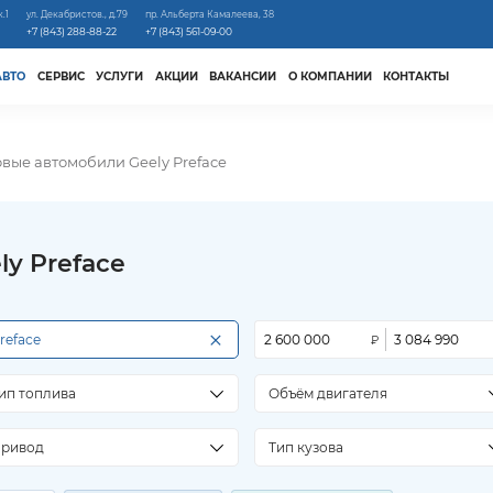
к.1
ул. Декабристов., д.79
пр. Альберта Камалеева, 38
+7 (843) 288-88-22
+7 (843) 561-09-00
АВТО
СЕРВИС
УСЛУГИ
АКЦИИ
ВАКАНСИИ
О КОМПАНИИ
КОНТАКТЫ
вые автомобили Geely Preface
y Preface
×
reface
ип топлива
Объём двигателя
ривод
Тип кузова