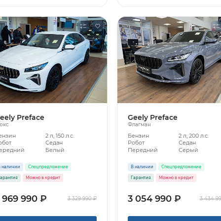
eely Preface
Geely Preface
юкс
Флагман
ензин
2 л, 150 л.с.
Бензин
2 л, 200 л.с.
обот
Седан
Робот
Седан
ередний
Белый
Передний
Серый
 наличии
Спецпредложение
В наличии
Спецпредложение
арантия
Можно в кредит
Гарантия
Можно в кредит
 969 990 ₽
3 054 990 ₽
3 329 990 ₽
3 434 9