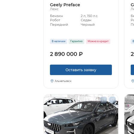
Geely Preface
G
Люкс
Л
Бензин
2 л, 150 л.с.
Б
Робот
Седан
Р
Передний
Черный
П
В наличии
Гарантия
Можно в кредит
В
2 890 000 ₽
2
Оставить заявку
Альметьевск