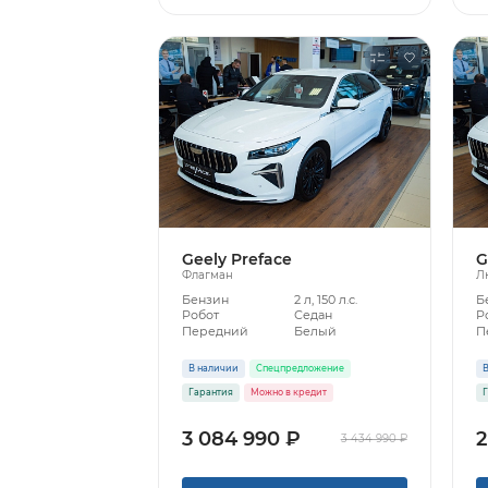
Geely Preface
G
Флагман
Л
Бензин
2 л, 150 л.с.
Б
Робот
Седан
Р
Передний
Белый
П
В наличии
Спецпредложение
В
Гарантия
Можно в кредит
Г
3 084 990 ₽
2
3 434 990 ₽