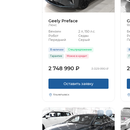
Geely Preface
G
Люкс
Ф
Бензин
2 л, 150 л.с.
Б
Робот
Седан
Р
Передний
Серый
П
В наличии
Спецпредложение
В
Гарантия
Можно в кредит
Г
2 748 990 ₽
2
3 329 990 ₽
Оставить заявку
Альметьевск