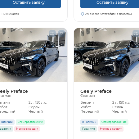
Оставить заявку
Оставить заявку
Нижнекамск
Азнакаево Автомобили с пробегом.
eely Preface
Geely Preface
лагман
Флагман
ензин
2 л, 150 л.с.
Бензин
2 л, 150 л.с.
обот
Седан
Робот
Седан
ередний
Черный
Передний
Черный
 наличии
Спецпредложение
В наличии
Спецпредложение
арантия
Можно в кредит
Гарантия
Можно в кредит