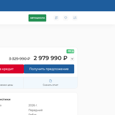
АВТОШКОЛА
- 10
%
2 979 990 ₽
3 329 990 ₽
в кредит
Получить предложение
енении цены
Скачать отчет
истики
а
2026 г.
Передний
Робот