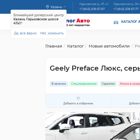
Горьковское ш., 47, к.1
Горьковское ш., 30, 
Казань
+7 (843) 208-67-87
+7 (843) 208-67-77
Ближайший дилерский центр
Казань Горьковское шоссе
КАТАЛОГ 
47к1
?
Да, все верно
Нет, изменить
Главная
Каталог
Новые автомобили
Pr
Geely Preface Люкс, сер
В наличии
Спецпредложение
Гарантия
Можно в кред
Добавить в избранное
Добавит