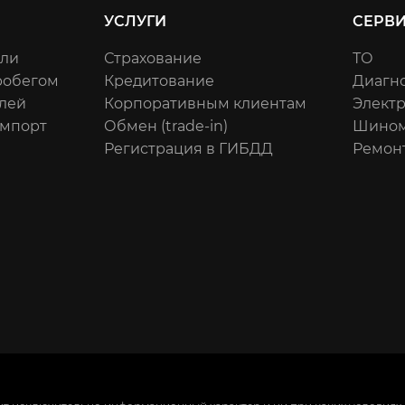
УСЛУГИ
СЕРВ
или
Страхование
ТО
робегом
Кредитование
Диагн
лей
Корпоративным клиентам
Элект
импорт
Обмен (trade-in)
Шином
Регистрация в ГИБДД
Ремон