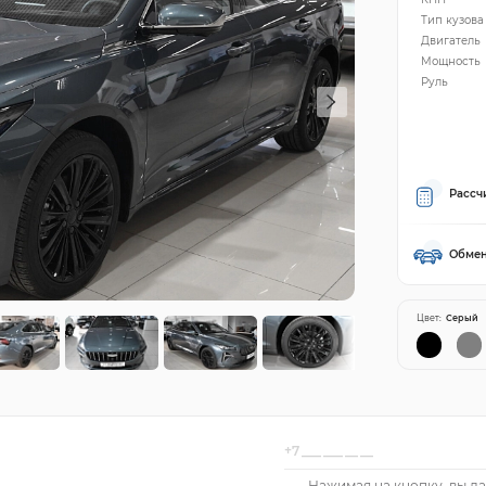
Тип кузова
Двигатель
Мощность
Руль
Рассч
Обмен
Цвет:
Серый
Нажимая на кнопку, вы да