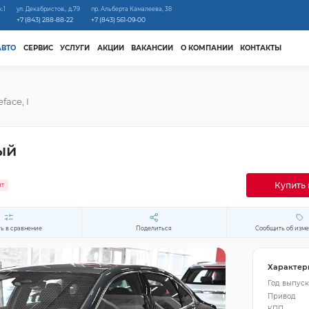
к.1
ул. Декабристов., д.79
пр. Альберта Камалеева, 38
+7 (843) 288-88-22
+7 (843) 561-09-00
АВТО
СЕРВИС
УСЛУГИ
АКЦИИ
ВАКАНСИИ
О КОМПАНИИ
КОНТАКТЫ
eface, I
ый
Купить 
ит
ь в сравнение
Поделиться
Сообщить об изм
Характер
Год выпуск
Привод
КПП