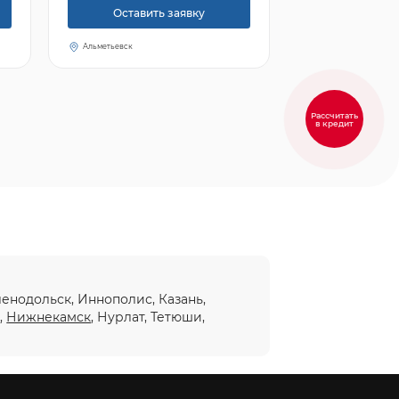
Оставить заявку
Альметьевск
Рассчитать
в кредит
еленодольск, Иннополис, Казань,
ы
,
Нижнекамск
, Нурлат, Тетюши,