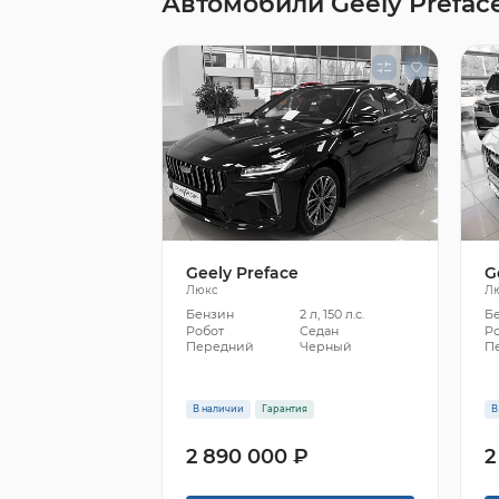
Автомобили Geely Prefac
Geely Preface
G
Люкс
Л
Бензин
2 л, 150 л.с.
Б
Робот
Седан
Р
Передний
Черный
П
В наличии
Гарантия
В
2 890 000 ₽
2