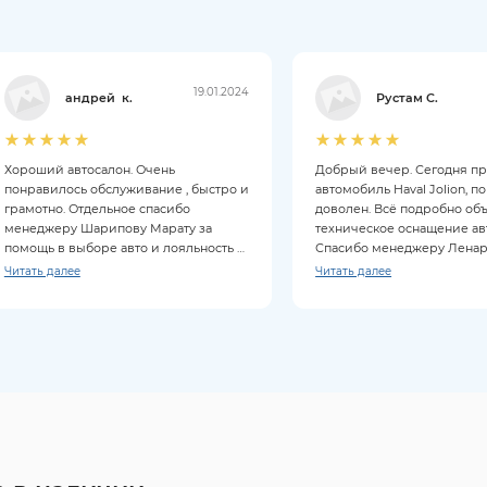
19.01.2024
андрей к.
Рустам С.
Хороший автосалон. Очень
Добрый вечер. Сегодня п
понравилось обслуживание , быстро и
автомобиль Haval Jolion, п
грамотно. Отдельное спасибо
доволен. Всё подробно об
менеджеру Шарипову Марату за
техническое оснащение ав
помощь в выборе авто и лояльность к
Спасибо менеджеру Ленару
клиентам. Покупкой довольны на все
Читать далее
Читать далее
100%