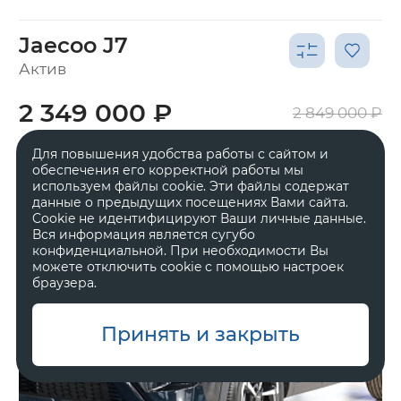
Jaecoo J7
Актив
2 349 000 ₽
2 849 000 ₽
Для повышения удобства работы с сайтом и
обеспечения его корректной работы мы
используем файлы cookie. Эти файлы содержат
данные о предыдущих посещениях Вами сайта.
Cookie не идентифицируют Ваши личные данные.
Вся информация является сугубо
конфиденциальной. При необходимости Вы
можете отключить cookie с помощью настроек
браузера.
Принять и закрыть