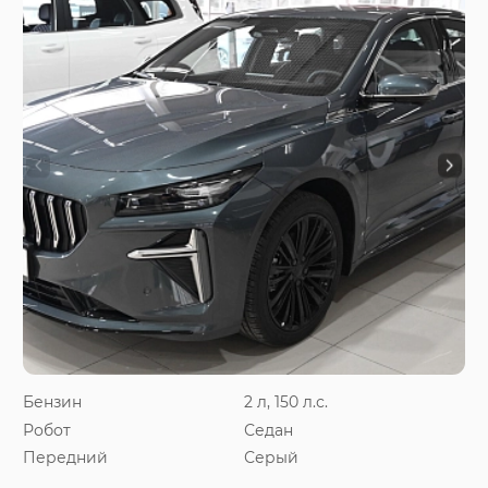
Бензин
2 л, 150 л.с.
Робот
Седан
Передний
Серый