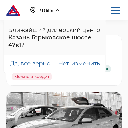
Казань
Ближайший дилерский центр
Главная
Каталог
Новые автомобили
Preface, I
Казань Горьковское шоссе
Geely Preface
47к1
?
Флагман, белый
Да, все верно
Нет, изменить
В наличии
Спецпредложение
Гарантия
Можно в кредит