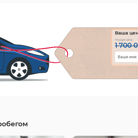
Ваша це
текущая цена
1 700 
робегом