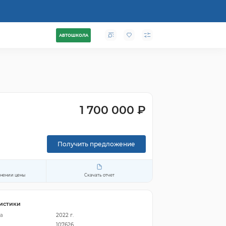
АВТОШКОЛА
1 700 000 ₽
Получить предложение
енении цены
Скачать отчет
истики
а
2022 г.
107626