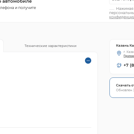
б автомобиле
елефона и получите
Нажимая н
персональны
конфиденциа
Казань К
Технические характеристики
г. Каз
Пролож
+7 (
Скачать о
Обновлен 3