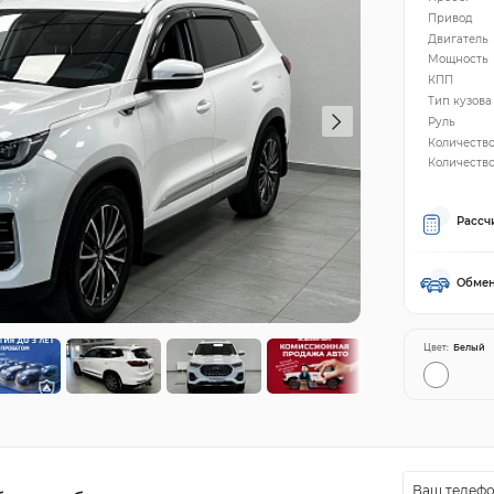
Привод
Двигатель
Мощность
КПП
Тип кузова
Руль
Количеств
Количество
Рассч
Обмен
Цвет:
Белый