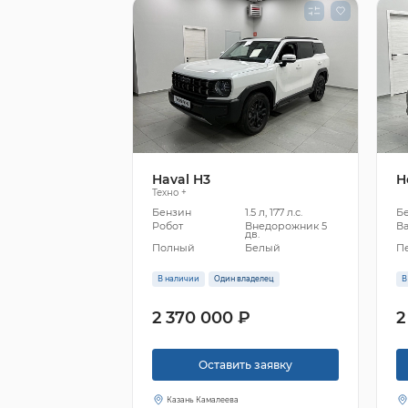
Haval H3
H
Техно +
Бензин
1.5 л, 177 л.с.
Б
Робот
Внедорожник 5
В
дв.
Полный
Белый
П
В наличии
Один владелец
В
2 370 000 ₽
2
Оставить заявку
Казань Камалеева