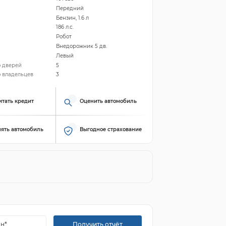
Передний
Бензин, 1.6 л
186 л.с.
Робот
Внедорожник 5 дв.
Левый
о дверей
5
 владельцев
3
итать кредит
Оценить автомобиль
ять автомобиль
Выгодное страхование
Получить отчёт