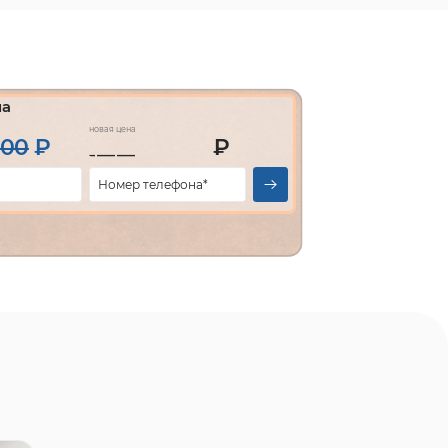
на
новая цена
000
₽
₽