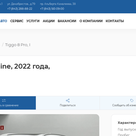
к.1
ул. Декабристов., д.79
пр. Альберта Камалеева, 38
+7 (843) 288-88-22
+7 (843) 561-09-00
АВТО
СЕРВИС
УСЛУГИ
АКЦИИ
ВАКАНСИИ
О КОМПАНИИ
КОНТАКТЫ
м
Tiggo 8 Pro, I
ine, 2022 года,
ь в сравнение
Поделиться
Сообщить об изм
Характер
Год выпуск
Пробег