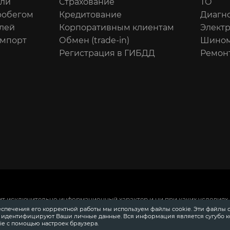
или
Страхование
ТО
робегом
Кредитование
Диагн
лей
Корпоративным клиентам
Элект
импорт
Обмен (trade-in)
Шином
Регистрация в ГИБДД
Ремон
ит исключительно информационный характер и ни при каких условиях 
 Российской Федерации.
Для получения подробной информации о сто
еспечения его корректной работы мы используем файлы cookie. Эти файлы 
ения информации о приобретении автомобилей в кредит, страховании
е идентифицируют Ваши личные данные. Вся информация является сугубо 
довании, аксессуарах также обращайтесь к специалистам автосалонов
e с помощью настроек браузера.