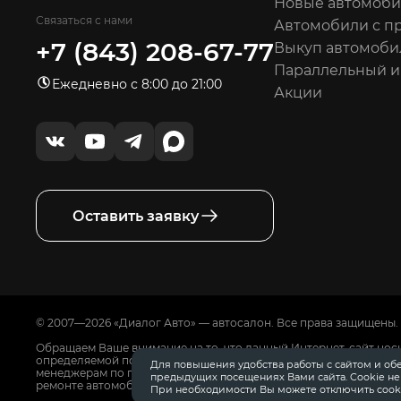
Новые автомоб
Связаться с нами
Автомобили с п
+7 (843) 208-67-77
Выкуп автомоби
Параллельный 
Ежедневно с 8:00 до 21:00
Акции
Оставить заявку
© 2007—2026 «Диалог Авто» — автосалон. Все права защищены.
Обращаем Ваше внимание на то, что данный Интернет-сайт нос
определяемой положениями Статьи 437 Гражданского Кодекса
Для повышения удобства работы с сайтом и об
менеджерам по продажам автосалонов Диалог Авто. Для получ
предыдущих посещениях Вами сайта. Cookie н
ремонте автомобилей, запасных частях, дополнительном обору
При необходимости Вы можете отключить cooki