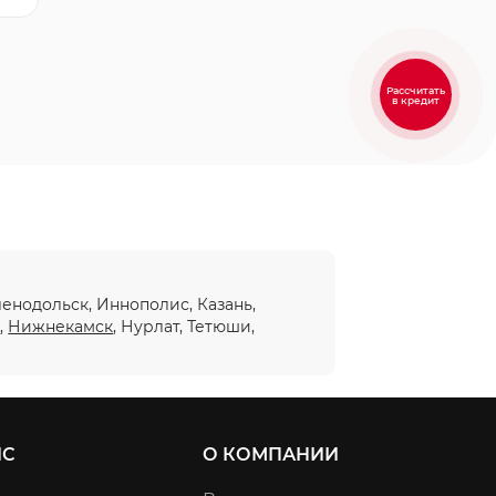
Рассчитать
в кредит
еленодольск, Иннополис, Казань,
ы
,
Нижнекамск
, Нурлат, Тетюши,
ИС
О КОМПАНИИ