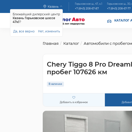
Горьковское ш., 47, к.1
Горьковское ш., 30, 
Казань
+7 (843) 208-67-87
+7 (843) 208-67-77
Ближайший дилерский центр
Казань Горьковское шоссе
КАТАЛОГ 
47к1
?
Да, все верно
Нет, изменить
Главная
Каталог
Автомобили с пробего
Chery Tiggo 8 Pro Dreaml
пробег 107626 км
В наличии
Добавить в избранное
Добавит