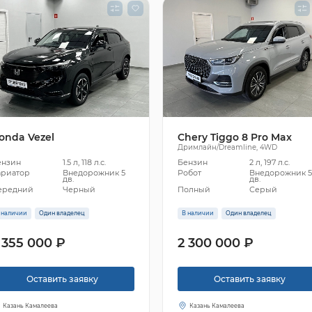
onda Vezel
Chery Tiggo 8 Pro Max
Дримлайн/Dreamline, 4WD
ензин
1.5 л, 118 л.с.
Бензин
2 л, 197 л.с.
ариатор
Внедорожник 5
Робот
Внедорожник 
дв.
дв.
ередний
Черный
Полный
Серый
 наличии
Один владелец
В наличии
Один владелец
 355 000 ₽
2 300 000 ₽
Оставить заявку
Оставить заявку
Казань Камалеева
Казань Камалеева