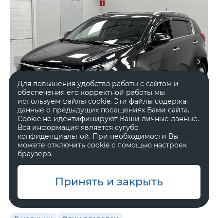
Для повышения удобства работы с сайтом и
обеспечения его корректной работы мы
используем файлы cookie. Эти файлы содержат
данные о предыдущих посещениях Вами сайта.
Cookie не идентифицируют Ваши личные данные.
Вся информация является сугубо
конфиденциальной. При необходимости Вы
можете отключить cookie с помощью настроек
браузера.
2012 год
Полный
Принять и закрыть
284 703 км.
Автоматическая
2 л, 136 л.с.
Внедорожник 5 дв.