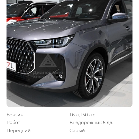
Бензин
1.6 л, 150 л.с.
Робот
Внедорожник 5 дв.
Передний
Серый