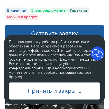
В наличии
Спецпредложение
Гарантия
Можно в кредит
Оставить заявку
Для повышения удобства работы с сайтом и
обеспечения его корректной работы мы
Альметьевск
используем файлы cookie. Эти файлы содержат
данные о предыдущих посещениях Вами сайта.
Cookie не идентифицируют Ваши личные данные.
Chery Tiggo 7L
Вся информация является сугубо
конфиденциальной. При необходимости Вы
Прайм / Prime
можете отключить cookie с помощью настроек
браузера.
2 508 000 ₽
2 940 000 ₽
Принять и закрыть