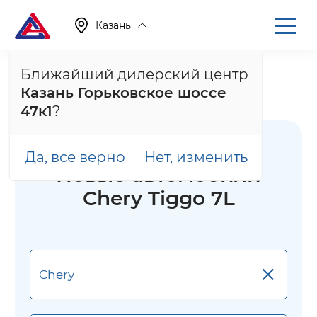
Казань
Ближайший дилерский центр
Главная
Каталог
Новые автомобили
Казань Горьковское шоссе
Новые автомобили Chery Tiggo 7L
47к1
?
Да, все верно
Нет, изменить
Новые автомобили
Chery Tiggo 7L
×
Chery