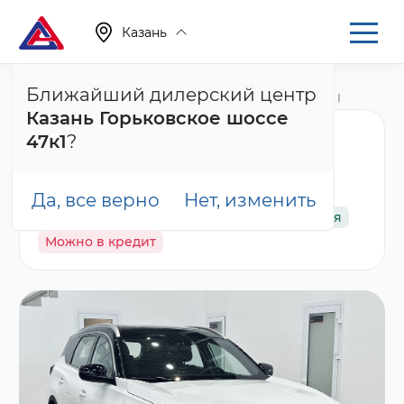
Казань
Ближайший дилерский центр
Главная
Каталог
Новые автомобили
Tiggo 7L, I
Казань Горьковское шоссе
Chery Tiggo 7L Ультра
47к1
?
/ Ultra, белый
Да, все верно
Нет, изменить
В наличии
Спецпредложение
Гарантия
Можно в кредит