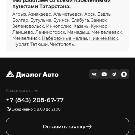
Мы работаем со всеми населенными
пунктами Татарстана:
Агрыз,
Азнакаево
,
Альметьевск
, Арск, Бавлы,
Болгар, Бугульма, Буинск, Елабуга, Заинск,
Зеленодольск, Иннополис, Казань, Кукмор,
Лаишево, Лениногорск, Мамадыш, Менделеевск,
Мензелинск,
Набережные Челны
,
Нижнекамск
,
Нурлат, Тетюши, Чистополь.
Связаться с нами
+7 (843) 208-67-77
Ежедневно с 8:00 до 21:00
Оставить заявку