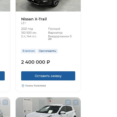
Nissan X-Trail
LE+
2021 год
Полный
150 500 км.
Вариатор
2 л, 144 л.с.
Внедорожник 5
дв.
В наличии
Один владелец
2 400 000 ₽
Оставить заявку
Казань Камалеева