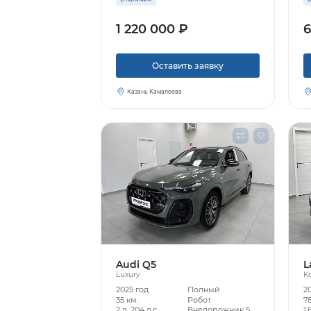
1 220 000 ₽
6
Оставить заявку
Казань Камалеева
Audi Q5
L
Luxury
К
2025 год
Полный
2
35 км.
Робот
78
2 л, 204 л.с.
Внедорожник 5
1.