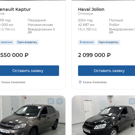
enault Kaptur
Haval Jolion
ive
Оптимум
019 год
Передний
2024 год
Полный
 000 км.
Механическая
42 687 км.
Робот
6 л, 114 л.с.
Внедорожник 5
1.5 л, 150 л.с.
Внедорожник 
дв.
дв.
 наличии
Один владелец
В наличии
Один владелец
 550 000 ₽
2 099 000 ₽
Оставить заявку
Оставить заявку
Казань Камалеева
Казань Камалеева