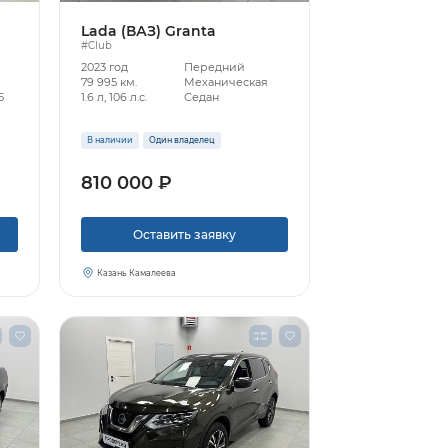
Lada (ВАЗ) Granta
#Club
2023 год
Передний
79 995 км.
Механическая
5
1.6 л, 106 л.с.
Седан
В наличии
Один владелец
810 000 ₽
Оставить заявку
Казань Камалеева