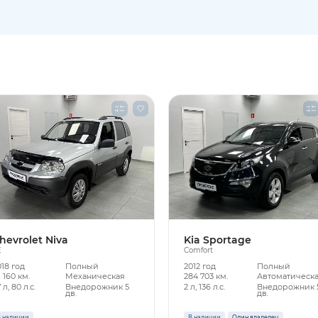
hevrolet Niva
Kia Sportage
E
Comfort
018 год
Полный
2012 год
Полный
1 160 км.
Механическая
284 703 км.
Автоматическ
7 л, 80 л.с.
Внедорожник 5
2 л, 136 л.с.
Внедорожник 
дв.
дв.
 наличии
В наличии
Один владелец