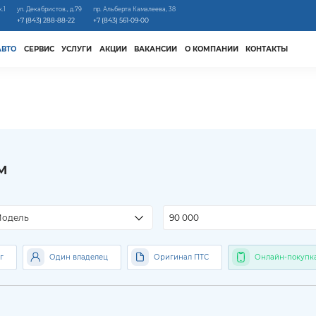
к.1
ул. Декабристов., д.79
пр. Альберта Камалеева, 38
+7 (843) 288-88-22
+7 (843) 561-09-00
АВТО
СЕРВИС
УСЛУГИ
АКЦИИ
ВАКАНСИИ
О КОМПАНИИ
КОНТАКТЫ
м
м
одель
г
Один владелец
Оригинал ПТС
Онлайн-покупк