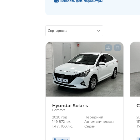
Показать доп. параметры
Сортировка
Hyundai Solaris
C
Comfort
L
2020 год
Передний
2
149 872 км.
Автоматическая
11
1.4 л, 100 л.с.
Седан
1.
В наличии
В