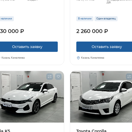
дв.
 наличии
В наличии
Один владелец
30 000 ₽
2 260 000 ₽
Оставить заявку
Оставить заявку
Казань Камалеева
Казань Камалеева
ia K5
Toyota Corolla