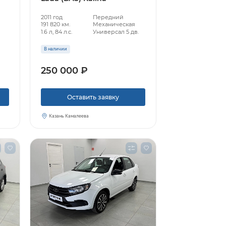
2011 год
Передний
191 820 км.
Механическая
1.6 л, 84 л.с.
Универсал 5 дв.
В наличии
250 000 ₽
Оставить заявку
Казань Камалеева