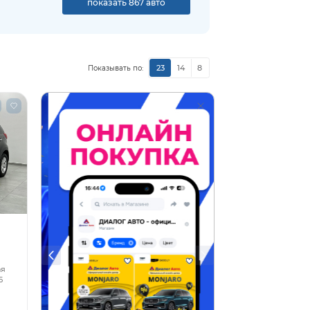
показать 867 авто
23
14
8
Показывать по:
ая
5