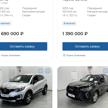
 Line+
020 год
Передний
2013 год
Передний
 301 км.
Автоматическая
103 044 км.
Механическая
5 л, 194 л.с.
Седан
1.6 л, 122 л.с.
Седан
 наличии
В наличии
 690 000 ₽
1 390 000 ₽
Оставить заявку
Оставить заявку
Казань Камалеева
Казань Камалеева