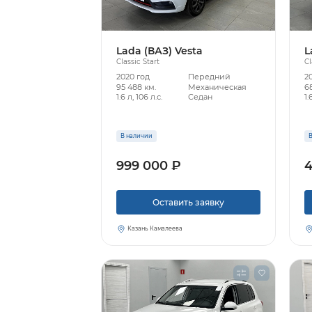
Lada (ВАЗ) Vesta
L
Classic Start
Cl
2020 год
Передний
20
95 488 км.
Механическая
6
1.6 л, 106 л.с.
Седан
1.
В наличии
В
999 000 ₽
4
Оставить заявку
Казань Камалеева