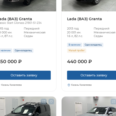
ada (ВАЗ) Granta
Lada (ВАЗ) Granta
assic Start Glonass 21901-51-234
15 год
Передний
2013 год
Передний
8 000 км.
Механическая
20 001 км.
Механическая
6 л, 87 л.с.
Седан
1.6 л, 82 л.с.
Седан
В наличии
Один владелец
 наличии
Один владелец
Малый пробег
50 000 ₽
440 000 ₽
Оставить заявку
Оставить заявку
Казань Камалеева
Казань Камалеева