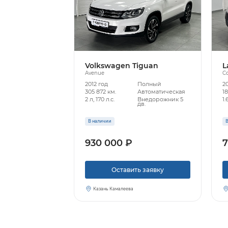
Volkswagen Tiguan
L
Avenue
Co
2012 год
Полный
2
305 872 км.
Автоматическая
18
2 л, 170 л.с.
Внедорожник 5
1.
дв.
В наличии
В
930 000 ₽
7
Оставить заявку
Казань Камалеева