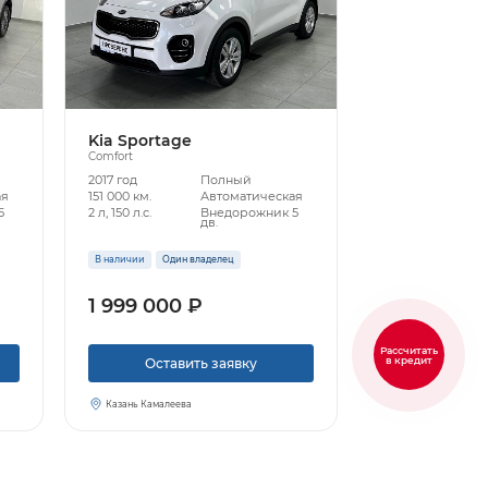
Kia Sportage
Comfort
2017 год
Полный
ая
151 000 км.
Автоматическая
5
2 л, 150 л.с.
Внедорожник 5
дв.
В наличии
Один владелец
1 999 000 ₽
Рассчитать
в кредит
Оставить заявку
Казань Камалеева