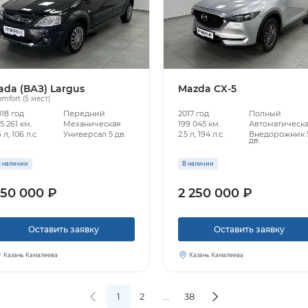
ada (ВАЗ) Largus
Mazda CX-5
mfort (5 мест)
018 год
Передний
2017 год
Полный
5 261 км.
Механическая
199 045 км.
Автоматическ
6 л, 106 л.с.
Универсал 5 дв.
2.5 л, 194 л.с.
Внедорожник 
дв.
 наличии
В наличии
50 000 ₽
2 250 000 ₽
Оставить заявку
Оставить заявку
Казань Камалеева
Казань Камалеева
1
2
...
38