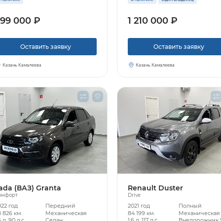
99 000 ₽
1 210 000 ₽
Узнать больше
Оставить заявку
Оставить заявку
Заказать звонок
Казань Камалеева
Казань Камалеева
ada (ВАЗ) Granta
Renault Duster
омфорт
Drive
022 год
Передний
2021 год
Полный
 826 км.
Механическая
84 199 км.
Механическая
6 л, 90 л.с.
Седан
1.6 л, 117 л.с.
Внедорожник 