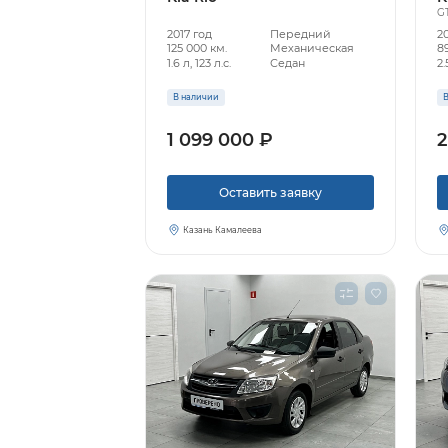
GT
2017 год
Передний
2
125 000 км.
Механическая
89
1.6 л, 123 л.с.
Седан
2.
В наличии
В
1 099 000 ₽
2
Оставить заявку
Казань Камалеева