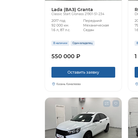
Lada (ВАЗ) Granta
R
Classic Start Glonass 21901-51-234
Dr
2017 год
Передний
2
92 000 км.
Механическая
79
1.6 л, 87 л.с.
Седан
1.
В наличии
Один владелец
В
550 000 ₽
1
Оставить заявку
Казань Камалеева