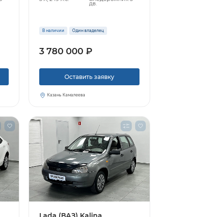
дв.
В наличии
Один владелец
3 780 000 ₽
Оставить заявку
Казань Камалеева
Lada (ВАЗ) Kalina