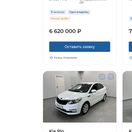
дв.
В наличии
Один владелец
Малый пробег
В
6 620 000 ₽
7
Оставить заявку
Казань Камалеева
Kia Rio
K