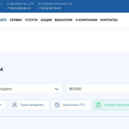
к.1
ул. Декабристов., д.79
пр. Альберта Камалеева, 38
+7 (843) 288-88-22
+7 (843) 561-09-00
АВТО
СЕРВИС
УСЛУГИ
АКЦИИ
ВАКАНСИИ
О КОМПАНИИ
КОНТАКТЫ
м
м
одель
г
Один владелец
Оригинал ПТС
Онлайн-покупк