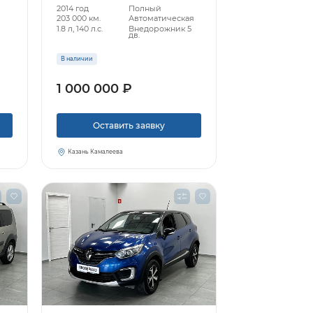
2014 год
Полный
203 000 км.
Автоматическая
1.8 л, 140 л.с.
Внедорожник 5
дв.
В наличии
1 000 000 ₽
Оставить заявку
Казань Камалеева