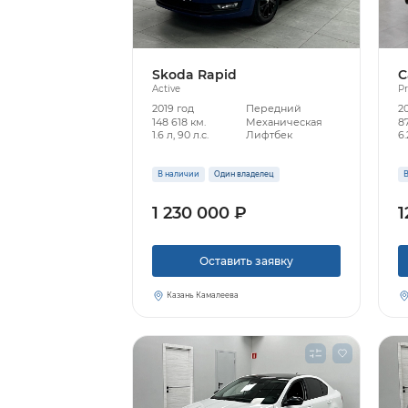
Skoda Rapid
C
Active
P
2019 год
Передний
2
148 618 км.
Механическая
87
1.6 л, 90 л.с.
Лифтбек
6.
В наличии
Один владелец
В
1 230 000 ₽
1
Оставить заявку
Казань Камалеева