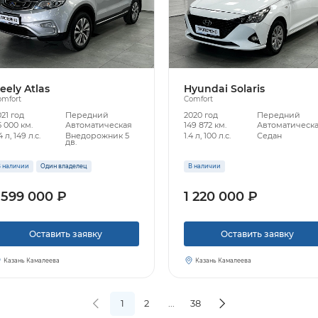
eely Atlas
Hyundai Solaris
omfort
Comfort
21 год
Передний
2020 год
Передний
 000 км.
Автоматическая
149 872 км.
Автоматическ
4 л, 149 л.с.
Внедорожник 5
1.4 л, 100 л.с.
Седан
дв.
 наличии
Один владелец
В наличии
 599 000 ₽
1 220 000 ₽
Оставить заявку
Оставить заявку
Казань Камалеева
Казань Камалеева
1
2
...
38