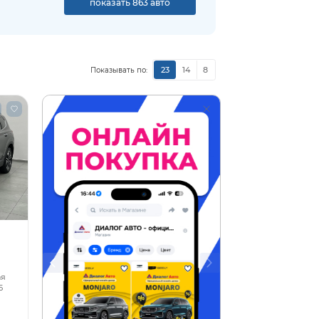
показать 863 авто
23
14
8
Показывать по:
ая
5