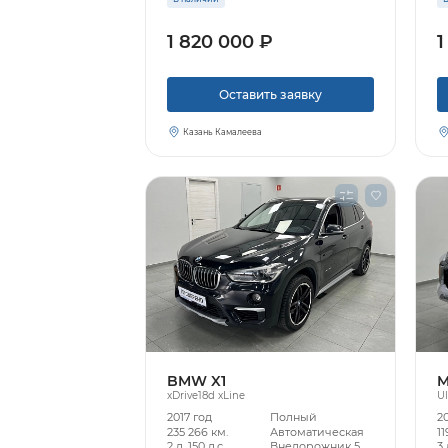
1 820 000 ₽
1
Оставить заявку
Казань Камалеева
BMW X1
M
xDrive18d xLine
Ul
2017 год
Полный
2
235 266 км.
Автоматическая
11
2 л, 150 л.с.
Внедорожник 5
3 