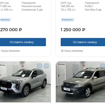
020 год
Передний
2017 год
Передний
7 485 км.
Механическая
148 256 км.
Робот
6 л, 106 л.с.
Универсал 5 дв.
1.6 л, 135 л.с.
Хэтчбек 5 дв.
 наличии
В наличии
 270 000 ₽
1 250 000 ₽
Оставить заявку
Оставить заявку
Казань Камалеева
Казань Камалеева