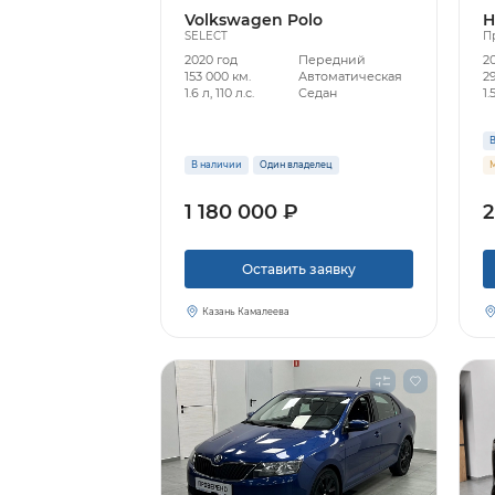
Volkswagen Polo
H
SELECT
П
2020 год
Передний
2
153 000 км.
Автоматическая
29
1.6 л, 110 л.с.
Седан
1.
В
В наличии
Один владелец
М
1 180 000 ₽
2
Оставить заявку
Казань Камалеева