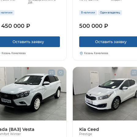
дв.
 наличии
В наличии
Один владелец
 450 000 ₽
500 000 ₽
Оставить заявку
Оставить заявку
Казань Камалеева
Казань Камалеева
ada (ВАЗ) Vesta
Kia Ceed
mfort Winter
Prestige