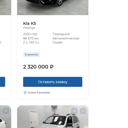
Kia K5
Prestige
2020 год
Передний
86 673 км.
Автоматическая
5
2 л, 150 л.с.
Седан
В наличии
2 320 000 ₽
Оставить заявку
Казань Камалеева