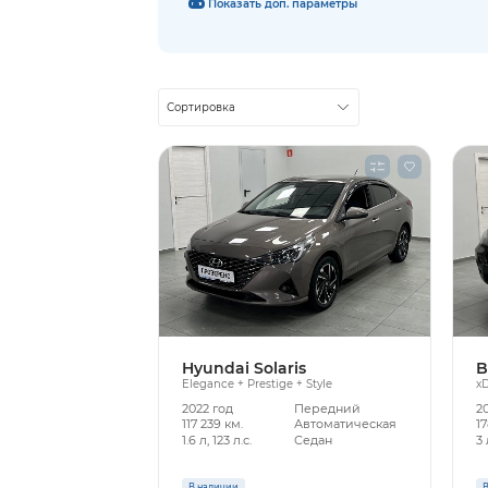
Показать доп. параметры
Сортировка
Hyundai Solaris
B
Elegance + Prestige + Style
xD
2022 год
Передний
20
117 239 км.
Автоматическая
17
1.6 л, 123 л.с.
Седан
3 
В наличии
В