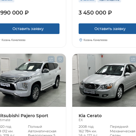
 990 000 ₽
3 450 000 ₽
Узнать больше
Оставить заявку
Оставить заявку
Заказать звонок
Казань Камалеева
Казань Камалеева
itsubishi Pajero Sport
Kia Cerato
timate
EX
020 год
Полный
2008 год
Передний
9 012 км.
Автоматическая
162 784 км.
Механическая
л, 209 л.с.
Внедорожник 5
1.6 л, 122 л.с.
Седан