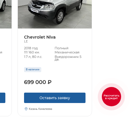
Chevrolet Niva
LE
2018 год
Полный
ая
111 160 км.
Механическая
1.7 л, 80 л.с.
Внедорожник 5
дв.
В наличии
699 000 ₽
Рассчитать
Оставить заявку
в кредит
Казань Камалеева