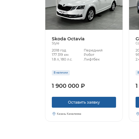
Skoda Octavia
G
Style
C
2018 год
Передний
20
177 319 км.
Робот
95
1.8 л, 180 л.с.
Лифтбек
2.
В наличии
В
1 900 000 ₽
1
Оставить заявку
Казань Камалеева