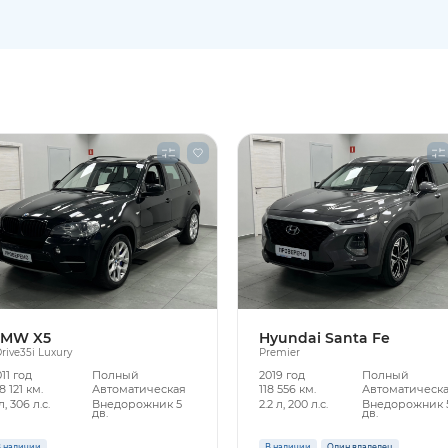
MW X5
Hyundai Santa Fe
rive35i Luxury
Premier
11 год
Полный
2019 год
Полный
8 121 км.
Автоматическая
118 556 км.
Автоматическ
л, 306 л.с.
Внедорожник 5
2.2 л, 200 л.с.
Внедорожник 
дв.
дв.
 наличии
В наличии
Один владелец