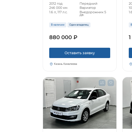
2012 год
Передний
2
246 000 км.
Вариатор
10
1.6 л, 117 л.с.
Внедорожник 5
1.
дв.
В наличии
Один владелец
В
880 000 ₽
1
Оставить заявку
Казань Камалеева