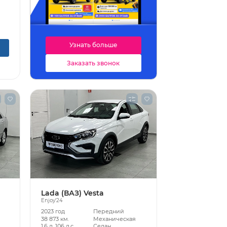
Узнать больше
Заказать звонок
Lada (ВАЗ) Vesta
Enjoy'24
2023 год
Передний
38 873 км.
Механическая
1.6 л, 106 л.с.
Седан