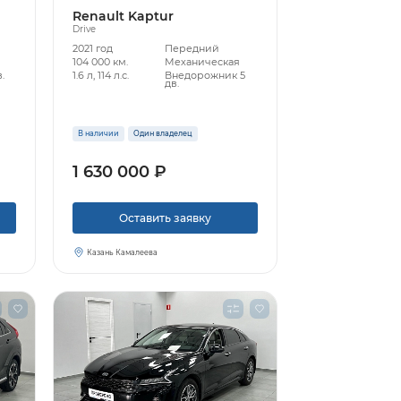
Renault Kaptur
Drive
2021 год
Передний
104 000 км.
Механическая
.
1.6 л, 114 л.с.
Внедорожник 5
дв.
В наличии
Один владелец
1 630 000 ₽
Оставить заявку
Казань Камалеева