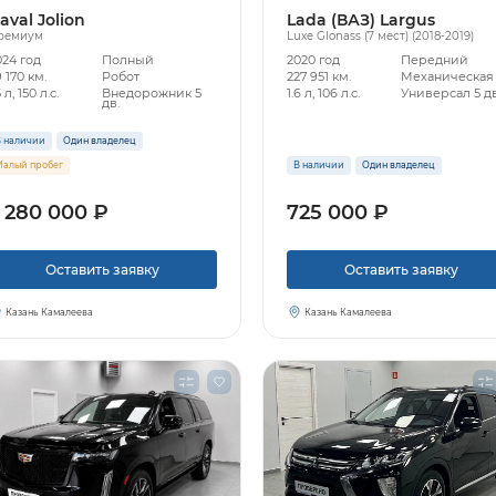
aval Jolion
Lada (ВАЗ) Largus
ремиум
Luxe Glonass (7 мест) (2018-2019)
024 год
Полный
2020 год
Передний
 170 км.
Робот
227 951 км.
Механическая
5 л, 150 л.с.
Внедорожник 5
1.6 л, 106 л.с.
Универсал 5 дв
дв.
 наличии
Один владелец
алый пробег
В наличии
Один владелец
 280 000 ₽
725 000 ₽
Оставить заявку
Оставить заявку
Казань Камалеева
Казань Камалеева