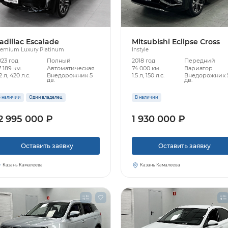
adillac Escalade
Mitsubishi Eclipse Cross
remium Luxury Platinum
Instyle
023 год
Полный
2018 год
Передний
 189 км.
Автоматическая
74 000 км.
Вариатор
2 л, 420 л.с.
Внедорожник 5
1.5 л, 150 л.с.
Внедорожник 
дв.
дв.
 наличии
Один владелец
В наличии
2 995 000 ₽
1 930 000 ₽
Оставить заявку
Оставить заявку
Казань Камалеева
Казань Камалеева