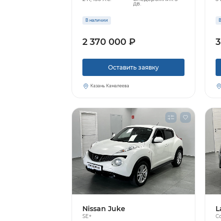
дв.
В наличии
В
2 370 000 ₽
3
Оставить заявку
Казань Камалеева
Nissan Juke
L
SE+
Co