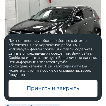
Для повышения удобства работы с сайтом и
обеспечения его корректной работы мы
используем файлы cookie. Эти файлы содержат
данные о предыдущих посещениях Вами сайта.
Cookie не идентифицируют Ваши личные данные.
Вся информация является сугубо
конфиденциальной. При необходимости Вы
можете отключить cookie с помощью настроек
браузера.
2012 год
Полный
Принять и закрыть
284 703 км.
Автоматическая
2 л, 136 л.с.
Внедорожник 5 дв.