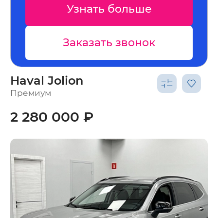
больше
Узнать бол
 звонок
Заказать зво
Haval Jolion
Премиум
2 280 000 ₽