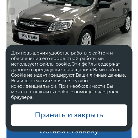
Для повышения удобства работы с сайтом и
обеспечения его корректной работы мы
используем файлы cookie. Эти файлы содержат
данные о предыдущих посещениях Вами сайта.
Cookie не идентифицируют Ваши личные данные.
2017 год
Передний
Вся информация является сугубо
92 000 км.
Механическая
конфиденциальной. При необходимости Вы
можете отключить cookie с помощью настроек
1.6 л, 87 л.с.
Седан
браузера.
В наличии
Один владелец
Принять и закрыть
Оставить заявку