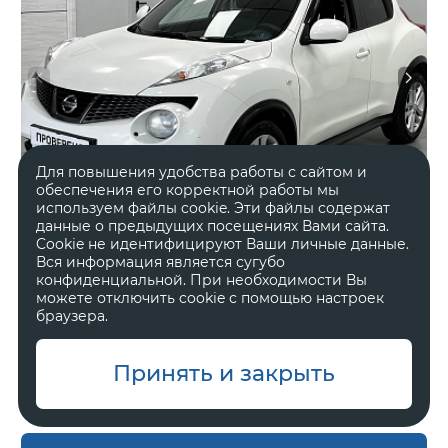
Для повышения удобства работы с сайтом и
обеспечения его корректной работы мы
используем файлы cookie. Эти файлы содержат
данные о предыдущих посещениях Вами сайта.
Cookie не идентифицируют Ваши личные данные.
Вся информация является сугубо
конфиденциальной. При необходимости Вы
2012 год
Передний
можете отключить cookie с помощью настроек
браузера.
246 000 км.
Вариатор
1.6 л, 117 л.с.
Внедорожник 5 дв.
Принять и закрыть
В наличии
Один владелец