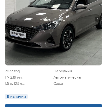
2022 год
Передний
117 239 км.
Автоматическая
1.6 л, 123 л.с.
Седан
В наличии