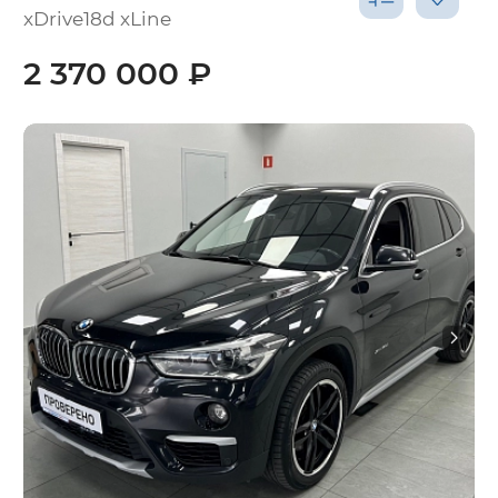
xDrive18d xLine
2 370 000 ₽