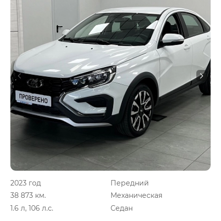
2023 год
Передний
38 873 км.
Механическая
1.6 л, 106 л.с.
Седан