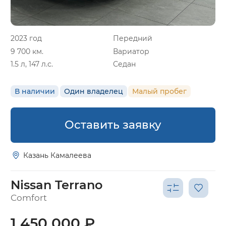
2023 год
Передний
9 700 км.
Вариатор
1.5 л, 147 л.с.
Седан
В наличии
Один владелец
Малый пробег
Оставить заявку
Казань Камалеева
Nissan Terrano
Comfort
1 450 000 ₽