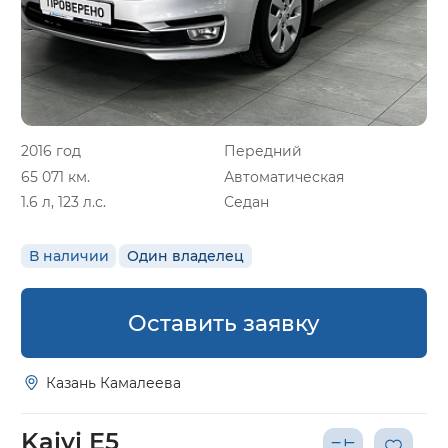
2016 год
Передний
65 071 км.
Автоматическая
1.6 л, 123 л.с.
Седан
В наличии
Один владелец
Оставить заявку
Казань Камалеева
Kaiyi E5