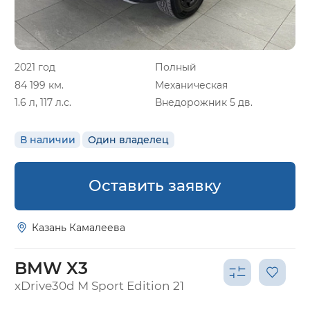
2021 год
Полный
84 199 км.
Механическая
1.6 л, 117 л.с.
Внедорожник 5 дв.
В наличии
Один владелец
Оставить заявку
Казань Камалеева
BMW X3
xDrive30d M Sport Edition 21