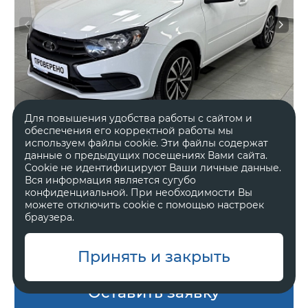
Для повышения удобства работы с сайтом и
обеспечения его корректной работы мы
используем файлы cookie. Эти файлы содержат
данные о предыдущих посещениях Вами сайта.
Cookie не идентифицируют Ваши личные данные.
2023 год
Передний
Вся информация является сугубо
79 995 км.
Механическая
конфиденциальной. При необходимости Вы
можете отключить cookie с помощью настроек
1.6 л, 106 л.с.
Седан
браузера.
В наличии
Один владелец
Принять и закрыть
Оставить заявку