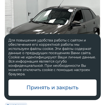
Для повышения удобства работы с сайтом и
обеспечения его корректной работы мы
используем файлы cookie. Эти файлы содержат
данные о предыдущих посещениях Вами сайта.
Cookie не идентифицируют Ваши личные данные.
Вся информация является сугубо
конфиденциальной. При необходимости Вы
можете отключить cookie с помощью настроек
браузера.
2022 год
Передний
Принять и закрыть
78 826 км.
Механическая
1.6 л, 90 л.с.
Седан