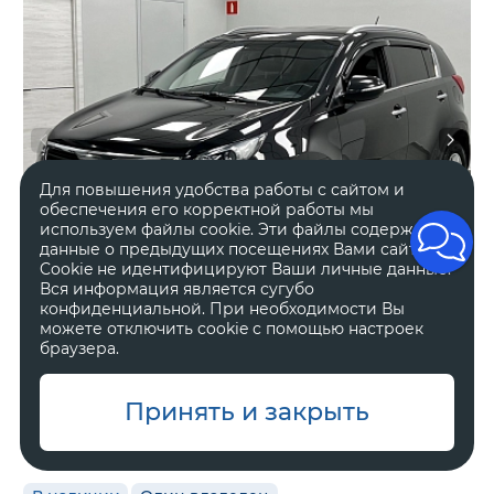
Для повышения удобства работы с сайтом и
обеспечения его корректной работы мы
используем файлы cookie. Эти файлы содержат
данные о предыдущих посещениях Вами сайта.
Cookie не идентифицируют Ваши личные данные.
Вся информация является сугубо
конфиденциальной. При необходимости Вы
можете отключить cookie с помощью настроек
браузера.
2012 год
Полный
Принять и закрыть
284 703 км.
Автоматическая
2 л, 136 л.с.
Внедорожник 5 дв.