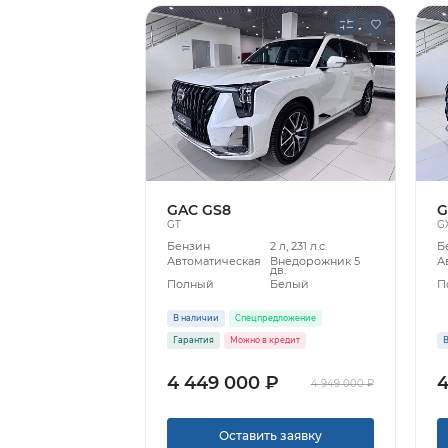
GAC GS8
G
GT
G
Бензин
2 л, 231 л.с.
Б
Автоматическая
Внедорожник 5
А
дв.
Полный
Белый
П
В наличии
Спецпредложение
Гарантия
Можно в кредит
В
4 449 000 ₽
4
4 949 000 ₽
Оставить заявку