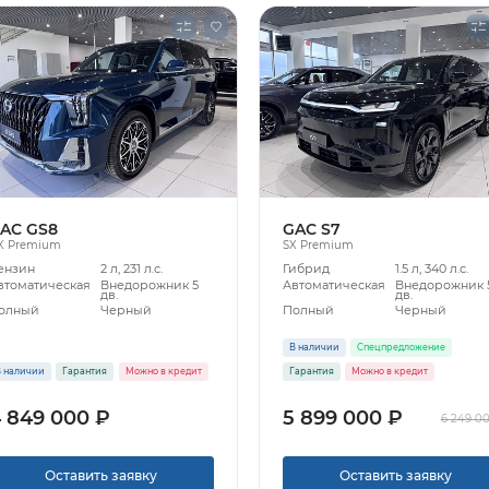
AC GS8
GAC S7
X Premium
SX Premium
ензин
2 л, 231 л.с.
Гибрид
1.5 л, 340 л.с.
втоматическая
Внедорожник 5
Автоматическая
Внедорожник 
дв.
дв.
олный
Черный
Полный
Черный
В наличии
Спецпредложение
 наличии
Гарантия
Можно в кредит
Гарантия
Можно в кредит
 849 000 ₽
5 899 000 ₽
6 249 0
Оставить заявку
Оставить заявку