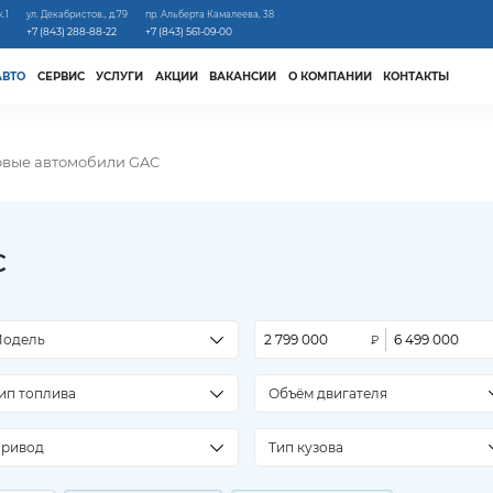
к.1
ул. Декабристов., д.79
пр. Альберта Камалеева, 38
+7 (843) 288-88-22
+7 (843) 561-09-00
АВТО
СЕРВИС
УСЛУГИ
АКЦИИ
ВАКАНСИИ
О КОМПАНИИ
КОНТАКТЫ
вые автомобили GAC
C
одель
ип топлива
Объём двигателя
ривод
Тип кузова