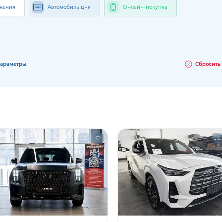
жения
Автомобиль дня
Онлайн-покупка
параметры
Сбросить