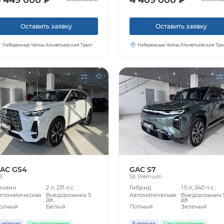
Оставить заявку
Оставить заявку
Набережные Челны Альметьевский Тракт
Набережные Челны Альметьевский Тра
AC GS4
GAC S7
B
SX Premium
ензин
2 л, 231 л.с.
Гибрид
1.5 л, 340 л.с.
втоматическая
Внедорожник 5
Автоматическая
Внедорожник 
дв.
дв.
олный
Белый
Полный
Зеленый
 наличии
Спецпредложение
В наличии
Спецпредложение