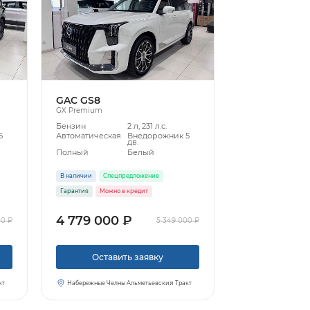
GAC GS8
GX Premium
Бензин
2 л, 231 л.с.
5
Автоматическая
Внедорожник 5
дв.
Полный
Белый
В наличии
Спецпредложение
Гарантия
Можно в кредит
4 779 000 ₽
00 ₽
5 349 000 ₽
Оставить заявку
кт
Набережные Челны Альметьевский Тракт