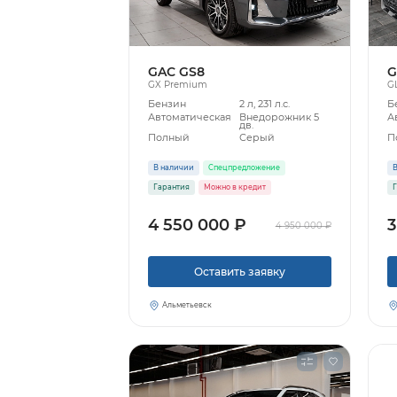
GAC GS8
G
GX Premium
G
Бензин
2 л, 231 л.с.
Б
Автоматическая
Внедорожник 5
А
дв.
Полный
Серый
П
В наличии
Спецпредложение
В
Гарантия
Можно в кредит
Г
4 550 000 ₽
3
4 950 000 ₽
Оставить заявку
Альметьевск