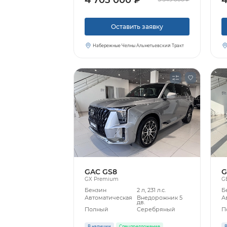
Оставить заявку
Набережные Челны Альметьевский Тракт
GAC GS8
G
GX Premium
G
Бензин
2 л, 231 л.с.
Б
Автоматическая
Внедорожник 5
А
дв.
Полный
Серебряный
П
В наличии
Спецпредложение
В