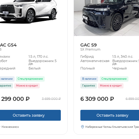
AC GS4
GAC S9
B
SX Premium
ензин
1.5 л, 170 л.с.
Гибрид
1.5 л, 340 л.с.
обот
Внедорожник 5
Автоматическая
Внедорожник 
дв.
дв.
ередний
Белый
Полный
Черный
 наличии
Спецпредложение
В наличии
Спецпредложение
арантия
Можно в кредит
Гарантия
Можно в кредит
 299 000 ₽
6 309 000 ₽
3 699 000 ₽
6 899 0
Оставить заявку
Оставить заявку
Нижнекамск
Набережные Челны Альметьевский Тра