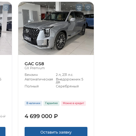
GAC GS8
GX Premium
Бензин
2 л, 231 л.с.
5
Автоматическая
Внедорожник 5
дв.
Полный
Серебряный
В наличии
Гарантия
Можно в кредит
4 699 000 ₽
00 ₽
Оставить заявку