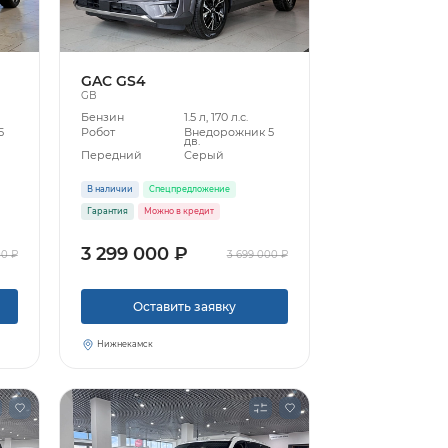
GAC GS4
GB
Бензин
1.5 л, 170 л.с.
5
Робот
Внедорожник 5
дв.
Передний
Серый
В наличии
Спецпредложение
Гарантия
Можно в кредит
3 299 000 ₽
00 ₽
3 699 000 ₽
Оставить заявку
Нижнекамск