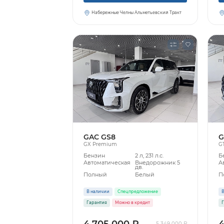
Набережные Челны Альметьевский Тракт
GAC GS8
G
GX Premium
G
Бензин
2 л, 231 л.с.
Б
Автоматическая
Внедорожник 5
А
дв.
Полный
Белый
П
В наличии
Спецпредложение
В
Гарантия
Можно в кредит
Г
4 705 000 ₽
4
5 349 000 ₽