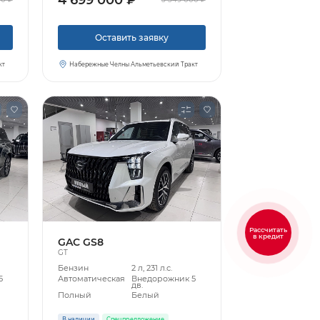
Оставить заявку
кт
Набережные Челны Альметьевский Тракт
Рассчитать
в кредит
GAC GS8
GT
Бензин
2 л, 231 л.с.
5
Автоматическая
Внедорожник 5
дв.
Полный
Белый
В наличии
Спецпредложение