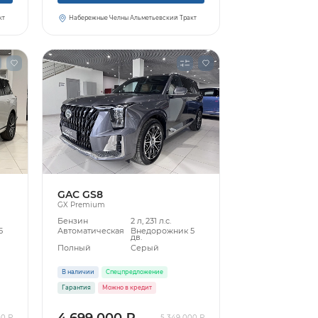
кт
Набережные Челны Альметьевский Тракт
GAC GS8
GX Premium
Бензин
2 л, 231 л.с.
5
Автоматическая
Внедорожник 5
дв.
Полный
Серый
В наличии
Спецпредложение
Гарантия
Можно в кредит
4 699 000 ₽
00 ₽
5 349 000 ₽