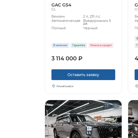
GAC GS4
G
GL
G
Бензин
2 л, 231 л.с.
Б
Автоматическая
Внедорожник 5
А
дв.
Полный
Черный
П
В
В наличии
Гарантия
Можно в кредит
Г
3 114 000 ₽
4
Оставить заявку
Альметьевск