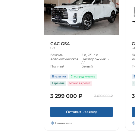
GAC GS4
G
GB
G
Бензин
2 л, 231 л.с.
Б
Автоматическая
Внедорожник 5
Р
дв.
Полный
Белый
П
В наличии
Спецпредложение
В
Гарантия
Можно в кредит
Г
3 299 000 ₽
3
3 699 000 ₽
Оставить заявку
Нижнекамск