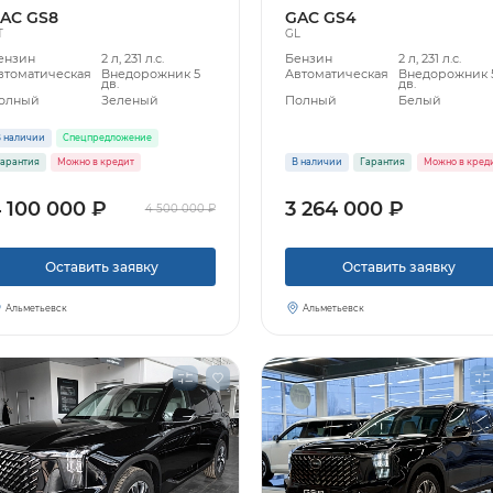
AC GS8
GAC GS4
T
GL
ензин
2 л, 231 л.с.
Бензин
2 л, 231 л.с.
втоматическая
Внедорожник 5
Автоматическая
Внедорожник 
дв.
дв.
олный
Зеленый
Полный
Белый
 наличии
Спецпредложение
арантия
Можно в кредит
В наличии
Гарантия
Можно в кред
 100 000 ₽
3 264 000 ₽
4 500 000 ₽
Оставить заявку
Оставить заявку
Альметьевск
Альметьевск