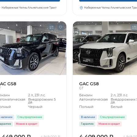
Набережные Челны Альметьевский Тракт
Набережные Челны Альметьевский Тра
AC GS8
GAC GS8
T
GT
ензин
2 л, 231 л.с.
Бензин
2 л, 231 л.с.
втоматическая
Внедорожник 5
Автоматическая
Внедорожник 
дв.
дв.
олный
Черный
Полный
Белый
 наличии
Спецпредложение
В наличии
Спецпредложение
арантия
Можно в кредит
Гарантия
Можно в кредит
 449 000 ₽
4 409 000 ₽
4 949 000 ₽
4 949 0