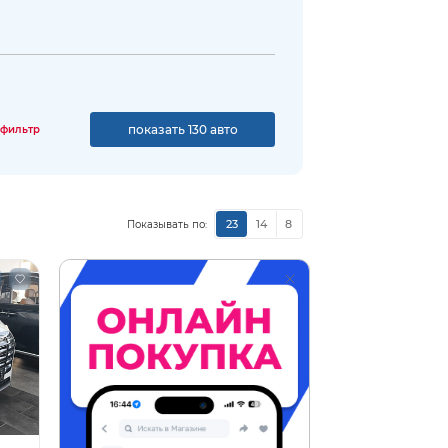
показать 130 авто
 фильтр
23
14
8
Показывать по: