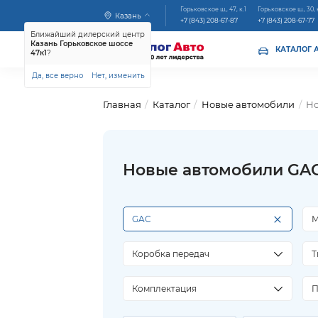
Горьковское ш., 47, к.1
Горьковское ш., 30, 
Казань
+7 (843) 208-67-87
+7 (843) 208-67-77
Ближайший дилерский центр
Казань Горьковское шоссе
КАТАЛОГ 
47к1
?
Да, все верно
Нет, изменить
Главная
Каталог
Новые автомобили
Но
Новые автомобили GA
×
GAC
М
Коробка передач
Т
Комплектация
П