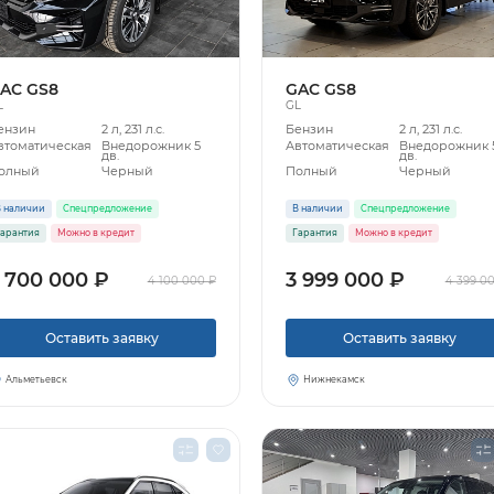
AC GS8
GAC GS8
L
GL
ензин
2 л, 231 л.с.
Бензин
2 л, 231 л.с.
втоматическая
Внедорожник 5
Автоматическая
Внедорожник 
дв.
дв.
олный
Черный
Полный
Черный
 наличии
Спецпредложение
В наличии
Спецпредложение
арантия
Можно в кредит
Гарантия
Можно в кредит
 700 000 ₽
3 999 000 ₽
4 100 000 ₽
4 399 0
Оставить заявку
Оставить заявку
Альметьевск
Нижнекамск