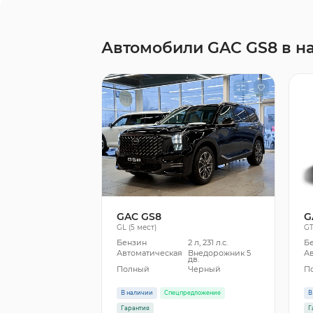
Автомобили GAC GS8 в н
GAC GS8
G
GL (5 мест)
G
Бензин
2 л, 231 л.с.
Б
Автоматическая
Внедорожник 5
А
дв.
Полный
Черный
П
В наличии
Спецпредложение
В
Гарантия
Г