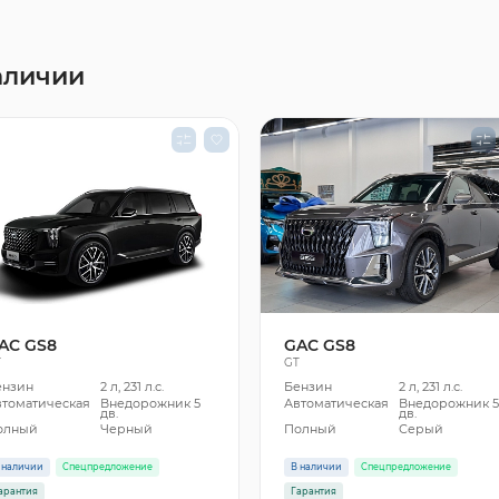
аличии
AC GS8
GAC GS8
T
GT
ензин
2 л, 231 л.с.
Бензин
2 л, 231 л.с.
втоматическая
Внедорожник 5
Автоматическая
Внедорожник 
дв.
дв.
олный
Черный
Полный
Серый
 наличии
Спецпредложение
В наличии
Спецпредложение
арантия
Гарантия