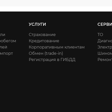
УСЛУГИ
СЕРВ
или
Страхование
ТО
робегом
Кредитование
Диагн
лей
Корпоративным клиентам
Элект
импорт
Обмен (trade-in)
Шином
Регистрация в ГИБДД
Ремон