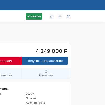
АВТОШКОЛА
4 249 000 ₽
в кредит
Получить предложение
енении цены
Скачать отчет
истики
а
2026 г.
Полный
Автоматическая