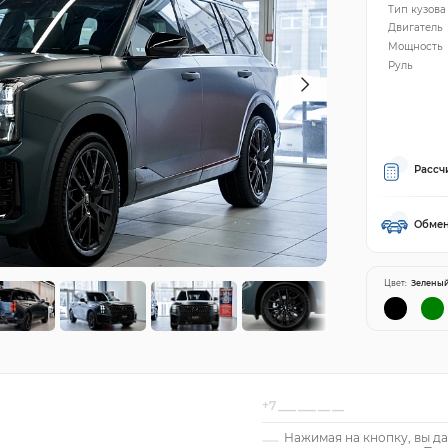
Тип кузова
Двигатель
Мощность
Руль
Рассч
Обмен
Цвет:
Зелены
Нажимая на кнопку, вы да