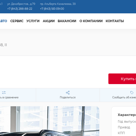
к.1
ул. Декабристов., д.79
пр. Альберта Камалеева, 38
+7 (843) 288-88-22
+7 (843) 561-09-00
АВТО
СЕРВИС
УСЛУГИ
АКЦИИ
ВАКАНСИИ
О КОМПАНИИ
КОНТАКТЫ
, II
Купить 
ь в сравнение
Поделиться
Сообщить об изм
Характер
Год выпуск
Привод
КПП