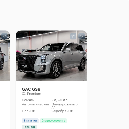
GAC GS8
GX Premium
Бензин
2 л, 231 л.с.
5
Автоматическая
Внедорожник 5
дв.
Полный
Серебряный
В наличии
Спецпредложение
Гарантия