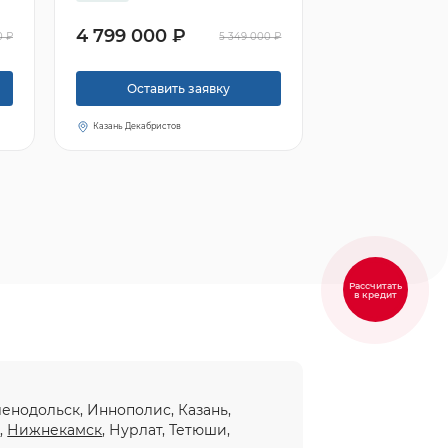
4 799 000 ₽
0 ₽
5 349 000 ₽
Оставить заявку
Казань Декабристов
Рассчитать
в кредит
еленодольск, Иннополис, Казань,
ы
,
Нижнекамск
, Нурлат, Тетюши,