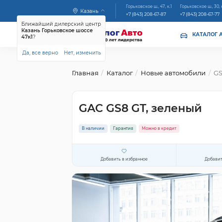
Горьковское ш., 47, к.1
Горьковское ш., 30, 
Казань
+7 (843) 208-67-87
+7 (843) 208-67-77
Ближайший дилерский центр
Казань Горьковское шоссе
КАТАЛОГ 
47к1
?
Да, все верно
Нет, изменить
Главная
Каталог
Новые автомобили
GS8
GAC GS8 GT, зеленый
В наличии
Гарантия
Можно в кредит
Добавить в избранное
Добавит