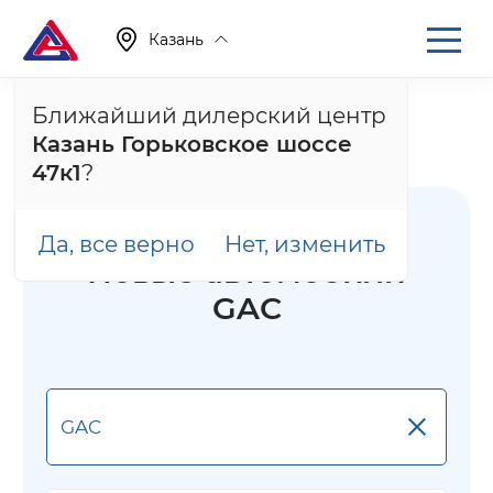
Казань
Ближайший дилерский центр
Главная
Каталог
Новые автомобили
Казань Горьковское шоссе
Новые автомобили GAC
47к1
?
Да, все верно
Нет, изменить
Новые автомобили
GAC
×
GAC