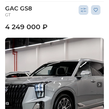
GAC GS8
GT
4 249 000 ₽