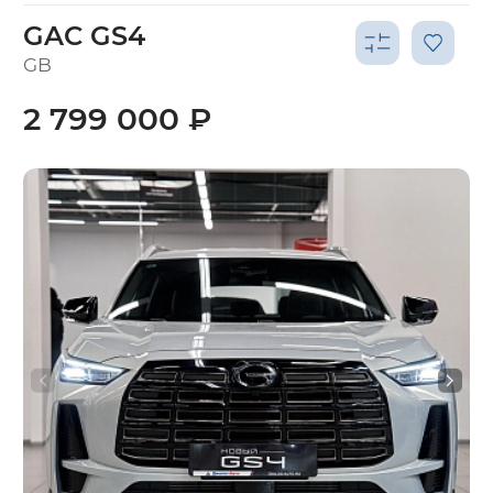
GAC GS4
GB
2 799 000 ₽