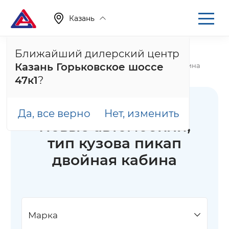
Казань
Ближайший дилерский центр
Главная
Каталог
Новые автомобили
Казань Горьковское шоссе
Новые автомобили, тип кузова пикап двойная кабина
47к1
?
Да, все верно
Нет, изменить
Новые автомобили,
тип кузова пикап
двойная кабина
Марка