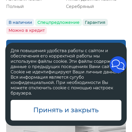
Полный
Серебряный
В наличии
Спецпредложение
Гарантия
Можно в кредит
Оставить заявку
Для повышения удобства работы с сайтом и
обеспечения его корректной работы мы
используем файлы cookie. Эти файлы содержат
данные о предыдущих посещениях Вами сайта.
Альметьевск
Cookie не идентифицируют Ваши личные данные.
Вся информация является сугубо
конфиденциальной. При необходимости Вы
Great Wall Poer
можете отключить cookie с помощью настроек
Премиум
браузера.
3 699 000 ₽
3 899 000 ₽
Принять и закрыть