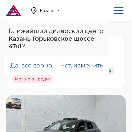
Казань
Ближайший дилерский центр
Главная
Каталог
Новые автомобили
J7, I
Казань Горьковское шоссе
Jaecoo J7 Комфорт,
47к1
?
черный
Да, все верно
Нет, изменить
В наличии
Спецпредложение
Гарантия
Можно в кредит