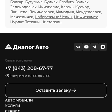
Болгар, Бугульма, Буинск, Елабуга, Заинск,
Зеленодольск, Иннополис, Казань, Кукмор,
Лаишево, Лениногорск, Мамадыш, Менделеевск,
Мензелинск,
Набережные Челны
,
Нижнекамск
,
Нурлат, Тетюши, Чистополь.
Связаться с нами
+7 (843) 208-67-77
Ежедневно с 8:00 до 21:00
Оставить заявку
АВТОМОБИЛИ
УСЛУГИ
СЕРВИС