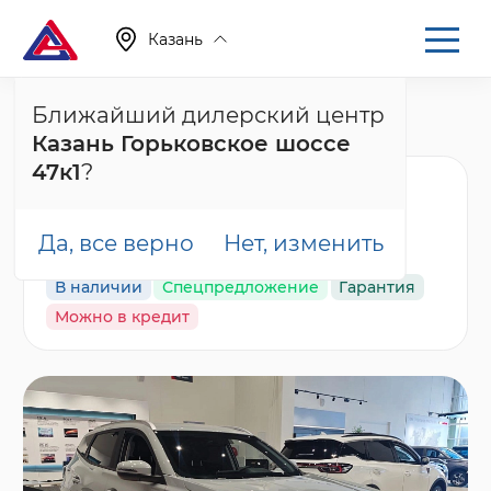
Казань
Ближайший дилерский центр
Главная
Каталог
Новые автомобили
Казань Горьковское шоссе
Tiggo 4, I Рестайлинг 2
47к1
?
Chery Tiggo 4 MT Line,
серый
Да, все верно
Нет, изменить
В наличии
Спецпредложение
Гарантия
Можно в кредит