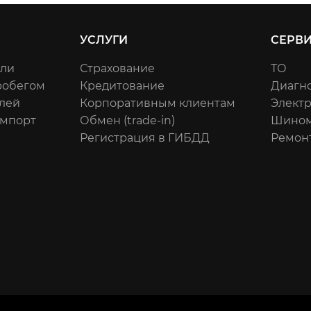
УСЛУГИ
СЕРВ
или
Страхование
ТО
робегом
Кредитование
Диагн
лей
Корпоративным клиентам
Элект
импорт
Обмен (trade-in)
Шином
Регистрация в ГИБДД
Ремон