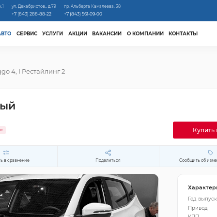
к.1
ул. Декабристов., д.79
пр. Альберта Камалеева, 38
+7 (843) 288-88-22
+7 (843) 561-09-00
АВТО
СЕРВИС
УСЛУГИ
АКЦИИ
ВАКАНСИИ
О КОМПАНИИ
КОНТАКТЫ
ggo 4, I Рестайлинг 2
лый
Купить 
ит
ь в сравнение
Поделиться
Сообщить об изм
Характер
Год выпуск
Привод
КПП