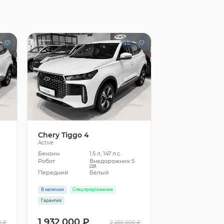
Chery Tiggo 4
Active
Бензин
1.5 л, 147 л.с.
5
Робот
Внедорожник 5
дв.
Передний
Белый
В наличии
Спецпредложение
Гарантия
1 932 000 ₽
0 ₽
2 265 000 ₽