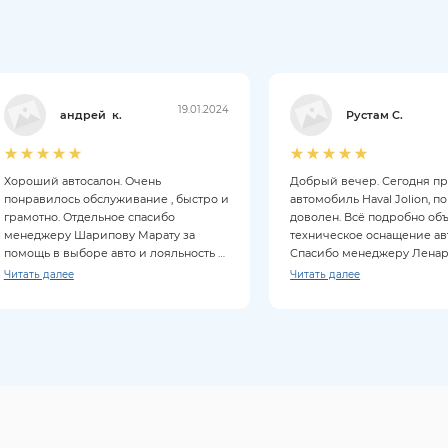
19.01.2024
андрей к.
Рустам С.
Хороший автосалон. Очень
Добрый вечер. Сегодня п
понравилось обслуживание , быстро и
автомобиль Haval Jolion, п
грамотно. Отдельное спасибо
доволен. Всё подробно об
менеджеру Шарипову Марату за
техническое оснащение ав
помощь в выборе авто и лояльность к
Спасибо менеджеру Ленару
клиентам. Покупкой довольны на все
Читать далее
Читать далее
100%