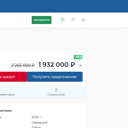
АВТОШКОЛА
- 14
%
1 932 000 ₽
2 265 000 ₽
в кредит
Получить предложение
енении цены
Скачать отчет
истики
а
2025 г.
Передний
Робот