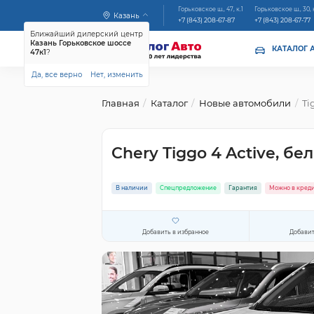
Горьковское ш., 47, к.1
Горьковское ш., 30, 
Казань
+7 (843) 208-67-87
+7 (843) 208-67-77
Ближайший дилерский центр
Казань Горьковское шоссе
КАТАЛОГ 
47к1
?
Да, все верно
Нет, изменить
Главная
Каталог
Новые автомобили
Ti
Chery Tiggo 4 Active, бе
В наличии
Спецпредложение
Гарантия
Можно в кред
Добавить в избранное
Добавит