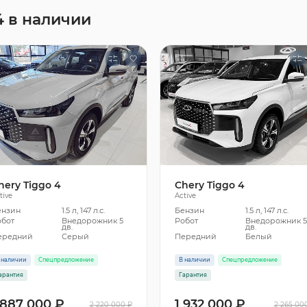
4 в наличии
hery Tiggo 4
Chery Tiggo 4
tive
Active
ензин
1.5 л, 147 л.с.
Бензин
1.5 л, 147 л.с.
обот
Внедорожник 5
Робот
Внедорожник 
дв.
дв.
ередний
Серый
Передний
Белый
 наличии
Спецпредложение
В наличии
Спецпредложение
арантия
Гарантия
 887 000 ₽
1 932 000 ₽
2 220 000 ₽
2 265 00