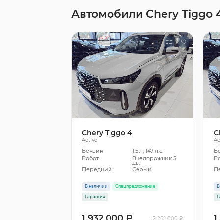
Автомобили Chery Tiggo 
Chery Tiggo 4
C
Active
Ac
Бензин
1.5 л, 147 л.с.
Б
Робот
Внедорожник 5
Р
дв.
Передний
Серый
П
В наличии
Спецпредложение
В
Гарантия
Г
1 932 000 ₽
1
2 265 000 ₽