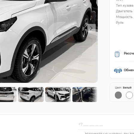
Тип кузова
Двигатель
Мощность
Руль
Рассч
Обмен
Цвет:
Белый
Нажимая на кнопку, вы да