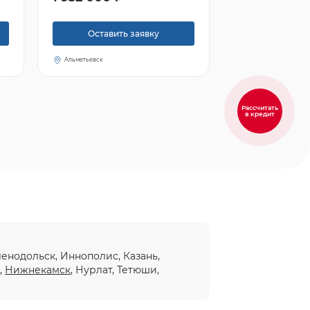
Оставить заявку
Альметьевск
Рассчитать
в кредит
еленодольск, Иннополис, Казань,
ы
,
Нижнекамск
, Нурлат, Тетюши,