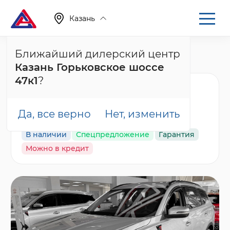
Казань
Ближайший дилерский центр
Главная
Каталог
Новые автомобили
Казань Горьковское шоссе
Tiggo 7 Pro Max, I Рестайлинг
47к1
?
Chery Tiggo 7 Pro Max
Active, белый
Да, все верно
Нет, изменить
В наличии
Спецпредложение
Гарантия
Можно в кредит