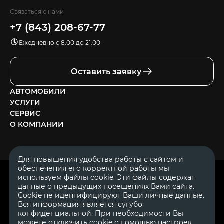
Связаться с нами
+7 (843) 208-67-77
Ежедневно с 8:00 до 21:00
Оставить заявку
АВТОМОБИЛИ
УСЛУГИ
СЕРВИС
О КОМПАНИИ
Для повышения удобства работы с сайтом и
обеспечения его корректной работы мы
ОГРН 1111644005153
используем файлы cookie. Эти файлы содержат
ИНН 1644062657
данные о предыдущих посещениях Вами сайта.
© 2007—2026 «Диалог Авто» — автосалон. Все права защищены.
Cookie не идентифицируют Ваши личные данные.
Вся информация является сугубо
Обращаем Ваше внимание на то, что данный Интернет-сайт
носит исключительно информационный характер и ни при
конфиденциальной. При необходимости Вы
каких условиях не является публичной офертой, определяемой
можете отключить cookie с помощью настроек