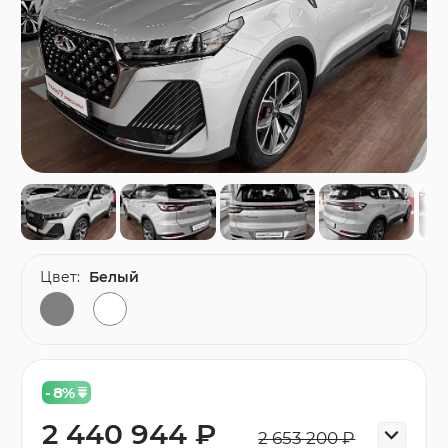
Цвет:
Белый
- 8
%
2 440 944 ₽
2 653 200 ₽