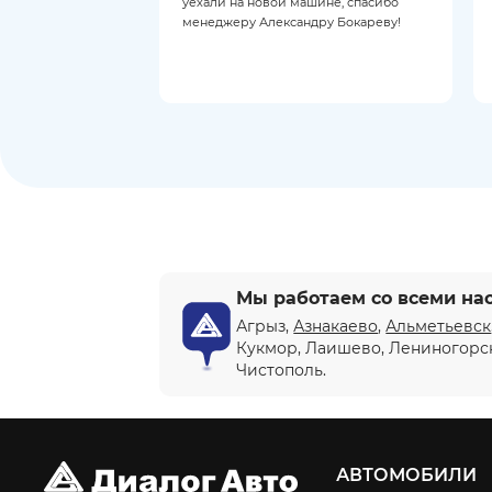
уехали на новой машине, спасибо
менеджеру Александру Бокареву!
Мы работаем со всеми на
Агрыз,
Азнакаево
,
Альметьевск
Кукмор, Лаишево, Лениногорс
Чистополь.
АВТОМОБИЛИ