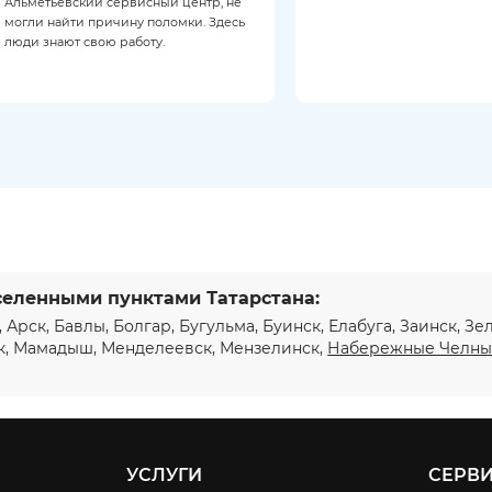
Альметьевский сервисный центр, не
могли найти причину поломки. Здесь
люди знают свою работу.
селенными пунктами Татарстана:
, Арск, Бавлы, Болгар, Бугульма, Буинск, Елабуга, Заинск, З
к, Мамадыш, Менделеевск, Мензелинск,
Набережные Челн
УСЛУГИ
СЕРВ