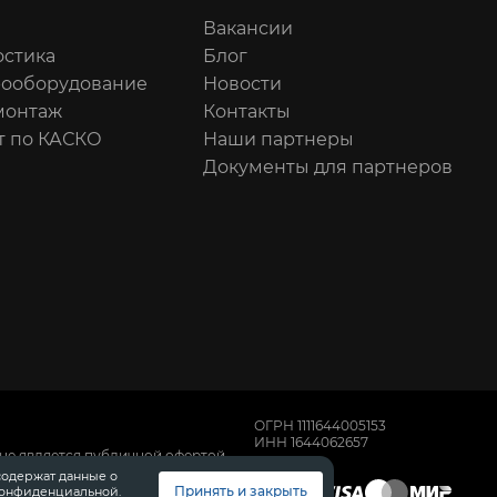
Вакансии
остика
Блог
рооборудование
Новости
онтаж
Контакты
т по КАСКО
Наши партнеры
Документы для партнеров
ОГРН 1111644005153
ИНН 1644062657
не является публичной офертой,
имости автомобилей обращайтесь к
содержат данные о
, техническом обслуживании и
Принять и закрыть
конфиденциальной.