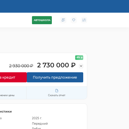
АВТОШКОЛА
- 6
%
2 730 000 ₽
2 930 000 ₽
в кредит
Получить предложение
енении цены
Скачать отчет
истики
а
2025 г.
Передний
Робот