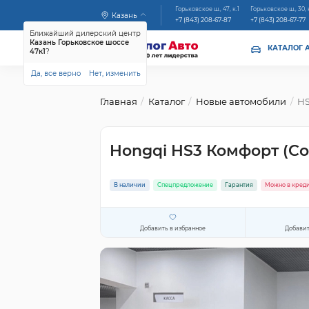
Горьковское ш., 47, к.1
Горьковское ш., 30, 
Казань
+7 (843) 208-67-87
+7 (843) 208-67-77
Ближайший дилерский центр
Казань Горьковское шоссе
КАТАЛОГ 
47к1
?
Да, все верно
Нет, изменить
Главная
Каталог
Новые автомобили
H
Hongqi HS3 Комфорт (Co
В наличии
Спецпредложение
Гарантия
Можно в кред
Добавить в избранное
Добавит