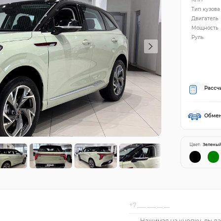
Тип кузова
Двигатель
Мощность
Руль
Рассч
Обмен
Цвет:
Зелены
Нажимая на кнопку, вы да