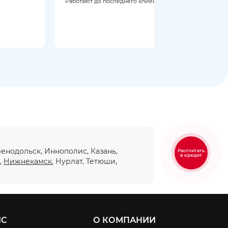
Работают до последнего клиента.
Мене
откры
еленодольск, Иннополис, Казань,
Рассчитать
в кредит
ы
,
Нижнекамск
, Нурлат, Тетюши,
ИС
О КОМПАНИИ