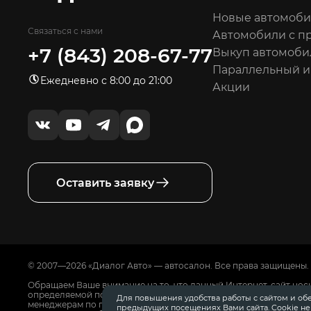
Новые автомоб
Связаться с нами
Автомобили с п
+7 (843) 208-67-77
Выкуп автомоби
Параллельный 
Ежедневно с 8:00 до 21:00
Акции
Оставить заявку
© 2007—2026 «Диалог Авто» — автосалон. Все права защищены.
Обращаем Ваше внимание на то, что данный Интернет-сайт нос
определяемой положениями Статьи 437 Гражданского Кодекса
Для повышения удобства работы с сайтом и об
менеджерам по продажам автосалонов Диалог Авто. Для получ
предыдущих посещениях Вами сайта. Cookie н