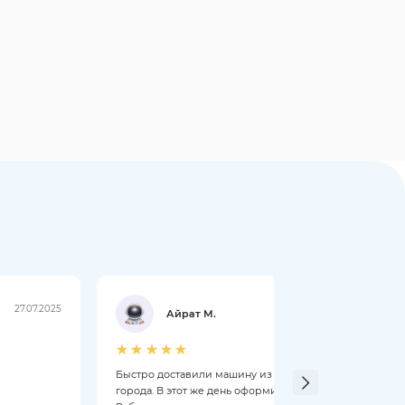
27.07.2025
21.07.2025
Айрат М.
Быстро доставили машину из другого
Добры
города. В этот же день оформили.
чери 