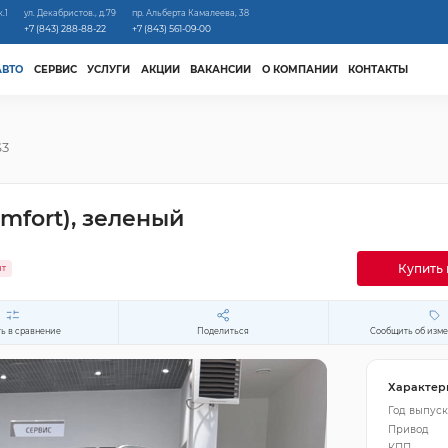
к.1
ул. Декабристов., д.79
пр. Альберта Камалеева, 38
+7 (843) 288-88-22
+7 (843) 561-09-00
АВТО
СЕРВИС
УСЛУГИ
АКЦИИ
ВАКАНСИИ
О КОМПАНИИ
КОНТАКТЫ
S3
mfort), зеленый
Купить 
ит
ь в сравнение
Поделиться
Сообщить об изм
Характер
Год выпуск
Привод
КПП