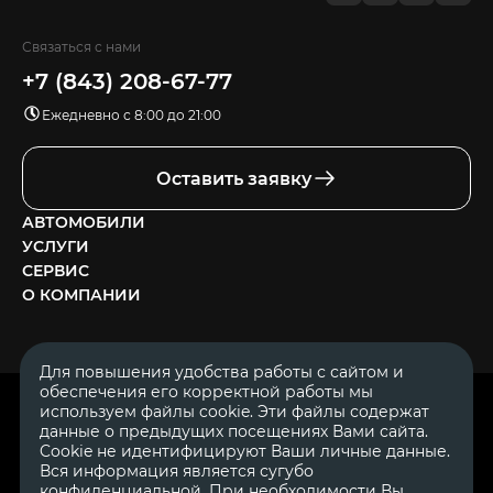
Связаться с нами
+7 (843) 208-67-77
Ежедневно с 8:00 до 21:00
Оставить заявку
АВТОМОБИЛИ
УСЛУГИ
СЕРВИС
О КОМПАНИИ
Для повышения удобства работы с сайтом и
обеспечения его корректной работы мы
ОГРН 1111644005153
используем файлы cookie. Эти файлы содержат
ИНН 1644062657
данные о предыдущих посещениях Вами сайта.
© 2007—2026 «Диалог Авто» — автосалон. Все права защищены.
Cookie не идентифицируют Ваши личные данные.
Вся информация является сугубо
Обращаем Ваше внимание на то, что данный Интернет-сайт
носит исключительно информационный характер и ни при
конфиденциальной. При необходимости Вы