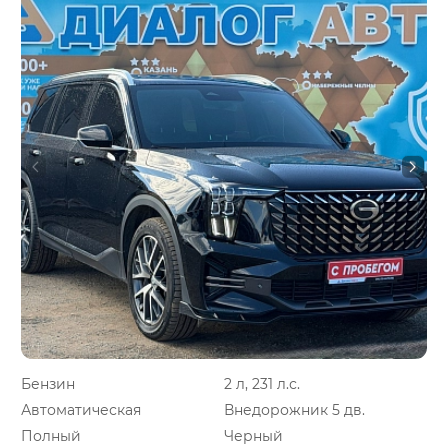
Бензин
2 л, 231 л.с.
Автоматическая
Внедорожник 5 дв.
Полный
Черный