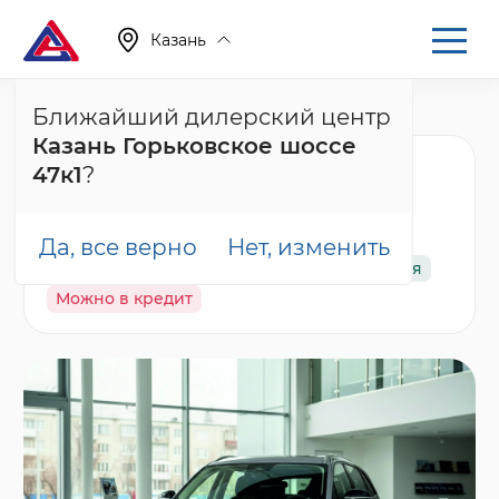
Казань
Ближайший дилерский центр
Главная
Каталог
Новые автомобили
HS3
Казань Горьковское шоссе
Hongqi HS3 Комфорт
47к1
?
(Comfort), серый
Да, все верно
Нет, изменить
В наличии
Спецпредложение
Гарантия
Можно в кредит