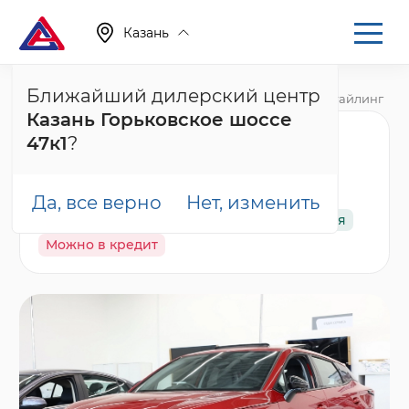
Казань
Ближайший дилерский центр
Главная
Каталог
Новые автомобили
C5, I Рестайлинг
Казань Горьковское шоссе
Omoda C5 Стиль
47к1
?
(2024), красный
Да, все верно
Нет, изменить
В наличии
Спецпредложение
Гарантия
Можно в кредит