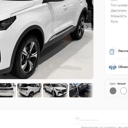
Тип кузова
Двигатель
Мощность
Руль
Рассч
Обмен
Цвет:
Белый
Нажимая на кнопку, вы да