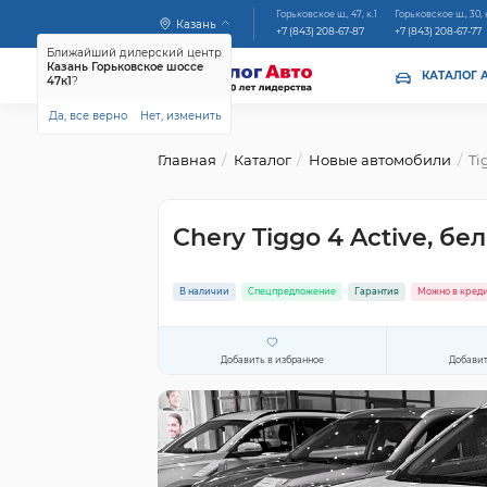
Горьковское ш., 47, к.1
Горьковское ш., 30, 
Казань
+7 (843) 208-67-87
+7 (843) 208-67-77
Ближайший дилерский центр
Казань Горьковское шоссе
КАТАЛОГ 
47к1
?
Да, все верно
Нет, изменить
Главная
Каталог
Новые автомобили
Ti
Chery Tiggo 4 Active, бе
В наличии
Спецпредложение
Гарантия
Можно в кред
Добавить в избранное
Добавит