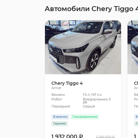
Автомобили Chery Tiggo 
Chery Tiggo 4
C
Active
Ac
Бензин
1.5 л, 147 л.с.
Б
Робот
Внедорожник 5
Р
дв.
Передний
Серый
П
В наличии
Спецпредложение
В
Гарантия
Г
1 932 000 ₽
1
2 265 000 ₽