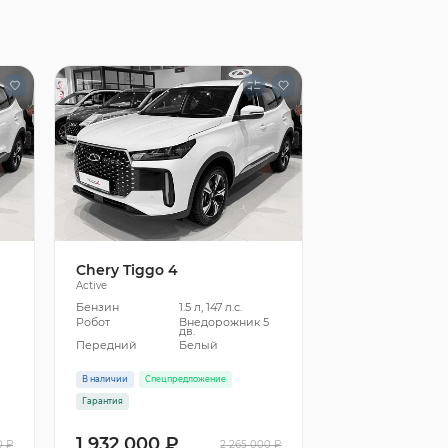
Chery Tiggo 4
Active
Бензин
1.5 л, 147 л.с.
5
Робот
Внедорожник 5
дв.
Передний
Белый
В наличии
Спецпредложение
Гарантия
1 932 000 ₽
0 ₽
2 265 000 ₽