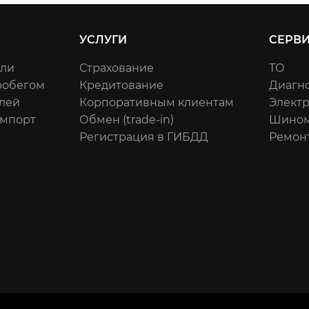
УСЛУГИ
СЕРВ
или
Страхование
ТО
робегом
Кредитование
Диагн
лей
Корпоративным клиентам
Элект
импорт
Обмен (trade-in)
Шином
Регистрация в ГИБДД
Ремон