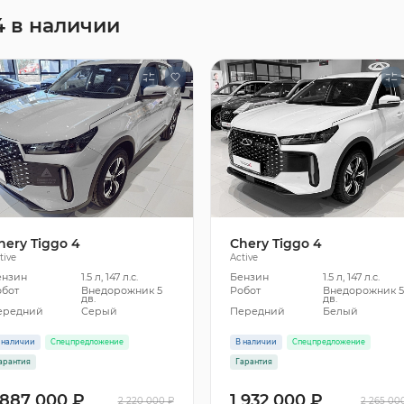
4 в наличии
hery Tiggo 4
Chery Tiggo 4
tive
Active
ензин
1.5 л, 147 л.с.
Бензин
1.5 л, 147 л.с.
обот
Внедорожник 5
Робот
Внедорожник 
дв.
дв.
ередний
Серый
Передний
Белый
 наличии
Спецпредложение
В наличии
Спецпредложение
арантия
Гарантия
 887 000 ₽
1 932 000 ₽
2 220 000 ₽
2 265 00