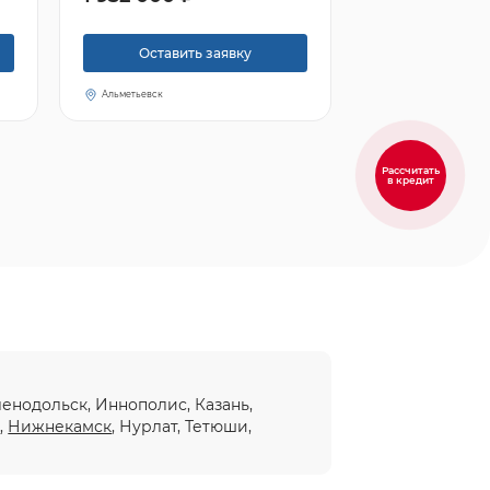
Оставить заявку
Альметьевск
Рассчитать
в кредит
еленодольск, Иннополис, Казань,
ы
,
Нижнекамск
, Нурлат, Тетюши,