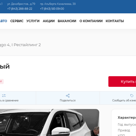
к.1
ул. Декабристов., д.79
пр. Альберта Камалеева, 38
+7 (843) 288-88-22
+7 (843) 561-09-00
АВТО
СЕРВИС
УСЛУГИ
АКЦИИ
ВАКАНСИИ
О КОМПАНИИ
КОНТАКТЫ
ggo 4, I Рестайлинг 2
лый
Купить 
ит
ь в сравнение
Поделиться
Сообщить об изм
Характер
Год выпуск
Привод
КПП