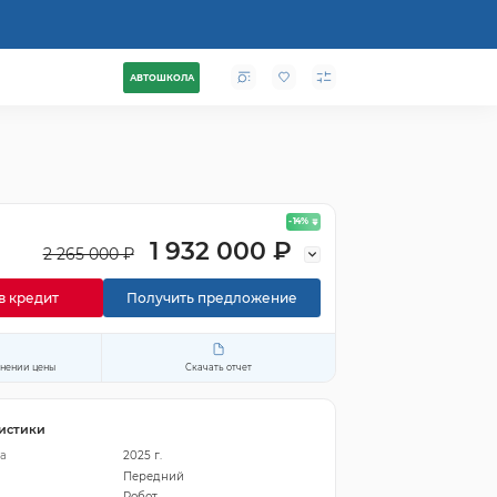
АВТОШКОЛА
- 14
%
1 932 000 ₽
2 265 000 ₽
в кредит
Получить предложение
енении цены
Скачать отчет
истики
а
2025 г.
Передний
Робот