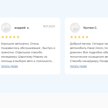
19.01.2024
андрей к.
Рустам С.
Хороший автосалон. Очень
Добрый вечер. Сегодня п
понравилось обслуживание , быстро и
автомобиль Haval Jolion, п
грамотно. Отдельное спасибо
доволен. Всё подробно об
менеджеру Шарипову Марату за
техническое оснащение ав
помощь в выборе авто и лояльность к
Спасибо менеджеру Ленару
клиентам. Покупкой довольны на все
Читать далее
Читать далее
100%