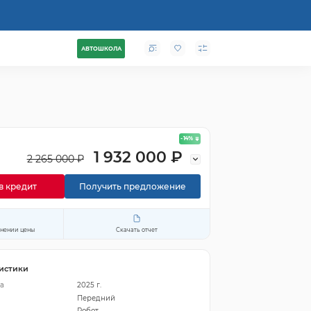
АВТОШКОЛА
- 14
%
1 932 000 ₽
2 265 000 ₽
в кредит
Получить предложение
енении цены
Скачать отчет
истики
а
2025 г.
Передний
Робот