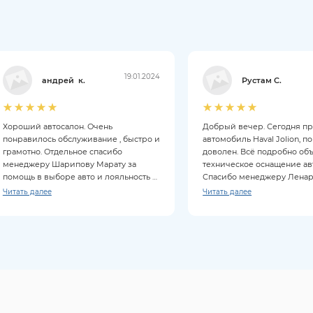
19.01.2024
андрей к.
Рустам С.
Хороший автосалон. Очень
Добрый вечер. Сегодня п
понравилось обслуживание , быстро и
автомобиль Haval Jolion, п
грамотно. Отдельное спасибо
доволен. Всё подробно об
менеджеру Шарипову Марату за
техническое оснащение ав
помощь в выборе авто и лояльность к
Спасибо менеджеру Ленару
клиентам. Покупкой довольны на все
Читать далее
Читать далее
100%