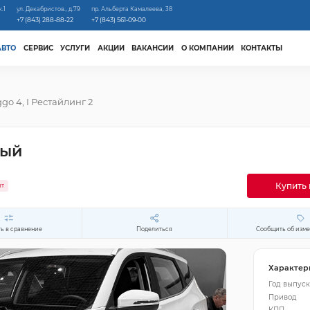
к.1
ул. Декабристов., д.79
пр. Альберта Камалеева, 38
+7 (843) 288-88-22
+7 (843) 561-09-00
АВТО
СЕРВИС
УСЛУГИ
АКЦИИ
ВАКАНСИИ
О КОМПАНИИ
КОНТАКТЫ
ggo 4, I Рестайлинг 2
лый
Купить 
ит
ь в сравнение
Поделиться
Сообщить об изм
Характер
Год выпуск
Привод
КПП