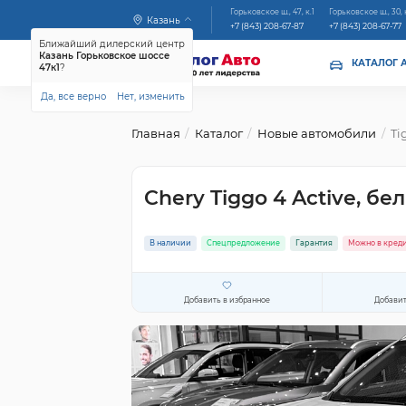
Горьковское ш., 47, к.1
Горьковское ш., 30, 
Казань
+7 (843) 208-67-87
+7 (843) 208-67-77
Ближайший дилерский центр
Казань Горьковское шоссе
КАТАЛОГ 
47к1
?
Да, все верно
Нет, изменить
Главная
Каталог
Новые автомобили
Ti
Chery Tiggo 4 Active, бе
В наличии
Спецпредложение
Гарантия
Можно в кред
Добавить в избранное
Добавит