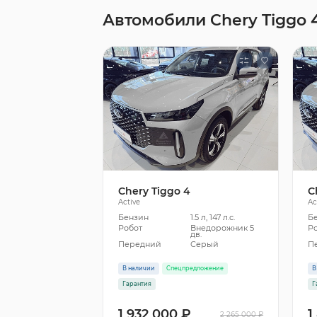
Автомобили Chery Tiggo 
Chery Tiggo 4
C
Active
Ac
Бензин
1.5 л, 147 л.с.
Б
Робот
Внедорожник 5
Р
дв.
Передний
Серый
П
В наличии
Спецпредложение
В
Гарантия
Г
1 932 000 ₽
1
2 265 000 ₽