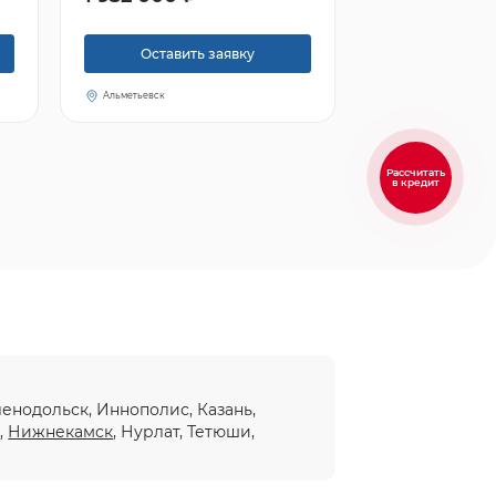
Оставить заявку
Альметьевск
Рассчитать
в кредит
еленодольск, Иннополис, Казань,
ы
,
Нижнекамск
, Нурлат, Тетюши,