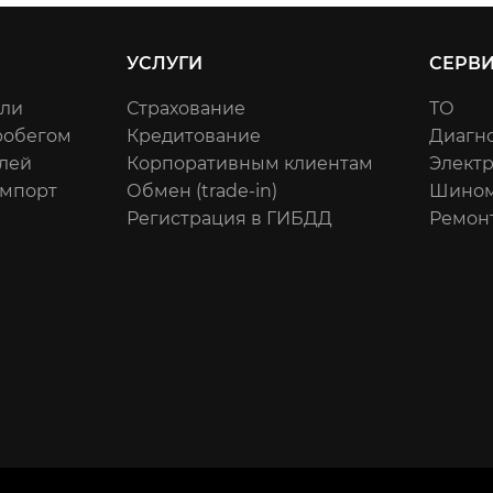
УСЛУГИ
СЕРВ
или
Страхование
ТО
робегом
Кредитование
Диагн
лей
Корпоративным клиентам
Элект
импорт
Обмен (trade-in)
Шином
Регистрация в ГИБДД
Ремон