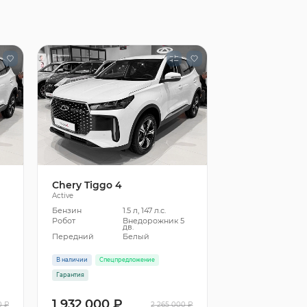
Chery Tiggo 4
Active
Бензин
1.5 л, 147 л.с.
5
Робот
Внедорожник 5
дв.
Передний
Белый
В наличии
Спецпредложение
Гарантия
1 932 000 ₽
0 ₽
2 265 000 ₽