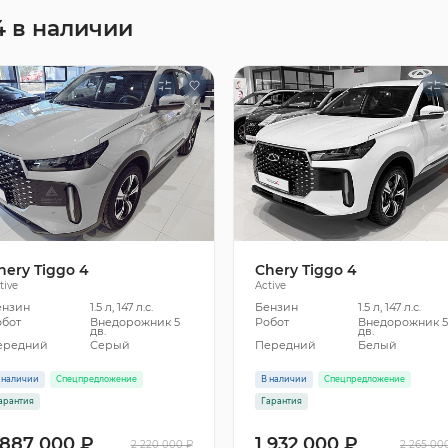
4 в наличии
hery Tiggo 4
Chery Tiggo 4
tive
Active
ензин
1.5 л, 147 л.с.
Бензин
1.5 л, 147 л.с.
обот
Внедорожник 5
Робот
Внедорожник 
дв.
дв.
ередний
Серый
Передний
Белый
 наличии
Спецпредложение
В наличии
Спецпредложение
арантия
Гарантия
 887 000 ₽
1 932 000 ₽
2 220 000 ₽
2 265 00