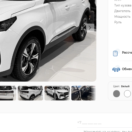
Тип кузова
Двигатель
Мощность
Руль
Рассч
Обмен
Цвет:
Белый
Нажимая на кнопку, вы да