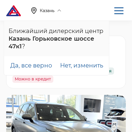
Казань
Ближайший дилерский центр
Главная
Каталог
Новые автомобили
Tiggo 9, I
Казань Горьковское шоссе
Chery Tiggo 9 Ультра /
47к1
?
Ultra, серый
Да, все верно
Нет, изменить
В наличии
Спецпредложение
Гарантия
Можно в кредит