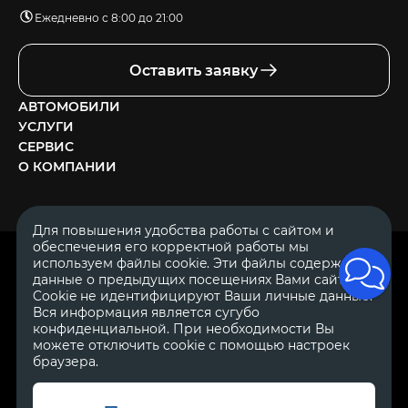
Ежедневно с 8:00 до 21:00
Оставить заявку
АВТОМОБИЛИ
УСЛУГИ
СЕРВИС
О КОМПАНИИ
Для повышения удобства работы с сайтом и
обеспечения его корректной работы мы
ОГРН 1111644005153
используем файлы cookie. Эти файлы содержат
ИНН 1644062657
данные о предыдущих посещениях Вами сайта.
© 2007—2026 «Диалог Авто» — автосалон. Все права защищены.
Cookie не идентифицируют Ваши личные данные.
Вся информация является сугубо
Обращаем Ваше внимание на то, что данный Интернет-сайт
носит исключительно информационный характер и ни при
конфиденциальной. При необходимости Вы
каких условиях не является публичной офертой, определяемой
можете отключить cookie с помощью настроек
положениями Статьи 437 Гражданского Кодекса Российской
браузера.
Федерации.
Для получения подробной информации о
стоимости автомобилей обращайтесь к менеджерам по
продажам автосалонов Диалог Авто. Для получения
информации о приобретении автомобилей в кредит,