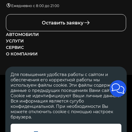
Ежедневно с 8:00 до 21:00
Оставить заявку
АВТОМОБИЛИ
УСЛУГИ
СЕРВИС
О КОМПАНИИ
Для повышения удобства работы с сайтом и
обеспечения его корректной работы мы
ОГРН 1111644005153
используем файлы cookie. Эти файлы содержат
ИНН 1644062657
данные о предыдущих посещениях Вами сайта.
© 2007—2026 «Диалог Авто» — автосалон. Все права защищены.
Cookie не идентифицируют Ваши личные данные.
Вся информация является сугубо
Обращаем Ваше внимание на то, что данный Интернет-сайт
носит исключительно информационный характер и ни при
конфиденциальной. При необходимости Вы
каких условиях не является публичной офертой, определяемой
можете отключить cookie с помощью настроек
положениями Статьи 437 Гражданского Кодекса Российской
браузера.
Федерации.
Для получения подробной информации о
стоимости автомобилей обращайтесь к менеджерам по
продажам автосалонов Диалог Авто. Для получения
информации о приобретении автомобилей в кредит,