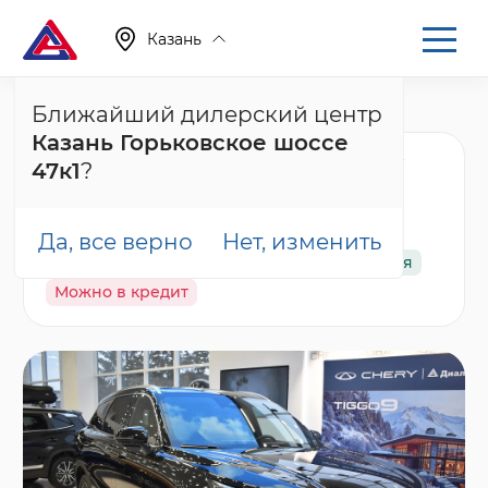
Казань
Ближайший дилерский центр
Главная
Каталог
Новые автомобили
Tiggo 9, I
Казань Горьковское шоссе
Chery Tiggo 9 Ультра /
47к1
?
Ultra, черный
Да, все верно
Нет, изменить
В наличии
Спецпредложение
Гарантия
Можно в кредит