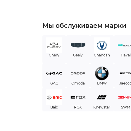
Мы обслуживаем марки
Chery
Geely
Changan
Haval
GAC
Omoda
BMW
Jaeco
Baic
ROX
Knewstar
SWM