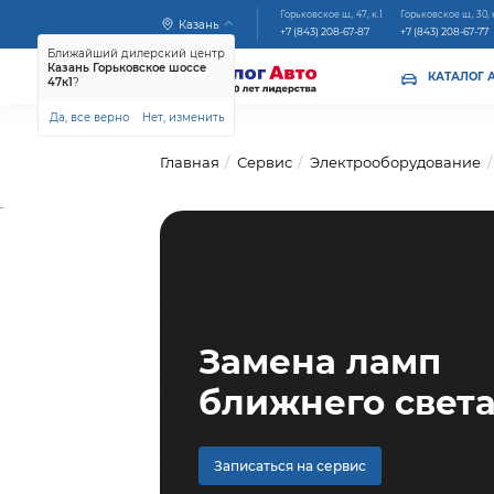
Горьковское ш., 47, к.1
Горьковское ш., 30, 
Казань
+7 (843) 208-67-87
+7 (843) 208-67-77
Ближайший дилерский центр
Казань Горьковское шоссе
КАТАЛОГ 
47к1
?
Да, все верно
Нет, изменить
Главная
Сервис
Электрооборудование
...
Замена ламп
ближнего свет
Записаться на сервис