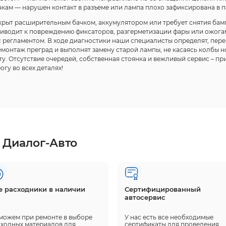
чкам — нарушен контакт в разъеме или лампа плохо зафиксирована в п
акрыт расширительным бачком, аккумулятором или требует снятия бам
водит к повреждению фиксаторов, разгерметизации фары или ожогам 
 регламентом. В ходе диагностики наши специалисты определят, пере
монтаж преград и выполнят замену старой лампы, не касаясь колбы но
ту. Отсутствие очередей, собственная стоянка и вежливый сервис – п
гу во всех деталях!
 Диалог-Авто
е расходники в наличии
Сертифицированный
автосервис
можем при ремонте в выборе 
У нас есть все необходимые 
ходных материалов для 
сертификаты для проведения 