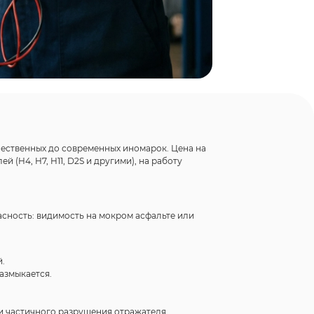
чественных до современных иномарок. Цена на
 (H4, H7, H11, D2S и другими), на работу
асность: видимость на мокром асфальте или
й.
азмыкается.
и частичного разрушения отражателя.