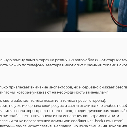
ьную замену ламп в фарах на различных автомобилях – от старых оте
мость можно по телефону. Мастера имеют опыт с разными типами цоколей
лько привлекает внимание инспекторов, но и серьезно снижает безоп
имптомы, которые указывают на необходимость замены ламп:
 света работает только левая или только правая сторона).
орит, но уже исчерпала свой ресурс и светит значительно слабее ново
: нить накала перегорает не полностью, а периодически замыкается/р
утри: колба лампы почернела из-за испарения вольфрамовой нити.
релась иконка перегоревшей лампы или сообщение Check Low Beam).
ветом — лампа может светить неправильно из-за смещения цоколя ил