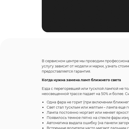
В сервисном центре мы проводим профессионал
услугу зависит от модели и марки, узнать стои
предоставляется гарантия.
Когда нужна замена ламп ближнего света
Езда с перегоревшей или тусклой лампой не то
неосвещенной трассе падает на 50% и более. С
Одна фара не горит (при включении ближнего
Свет стал тусклым или желтым – лампа еще г
Лампа постоянно моргает или меняет яркость
Появилось темное пятно на стекле фары изн
Автоматика выдала ошибку (на панели заго
Встречные водители часто мигают дальним с