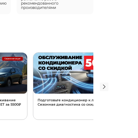
нию 
рекомендованного 
производителями
уживание
Подготовьте кондиционер к лету!
Geely:
T за 5500₽
Сезонная диагностика со скидкой 50%
ключ»