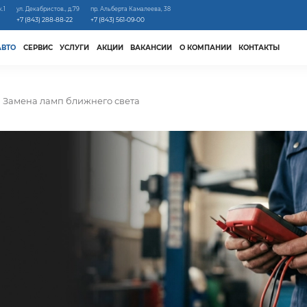
к.1
ул. Декабристов., д.79
пр. Альберта Камалеева, 38
+7 (843) 288-88-22
+7 (843) 561-09-00
АВТО
СЕРВИС
УСЛУГИ
АКЦИИ
ВАКАНСИИ
О КОМПАНИИ
КОНТАКТЫ
Замена ламп ближнего света
а