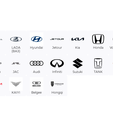
LADA
Hyundai
Jetour
Kia
Honda
V
(ВАЗ)
o
JAC
Audi
Infiniti
Suzuki
TANK
KAIYI
Belgee
Hongqi