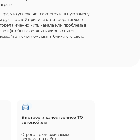
атроне.
пера, что усложняет самостоятельную замену
рук. По этой причине стоит обратиться к
горела именно нить накала или проблема в
вой (чтобы не оставить жирных пятен),
риезжайте, поменяем лампы ближнего света
Быстрое и качественное ТО
автомобиля
Строго придерживаемся 
регламента работ, 