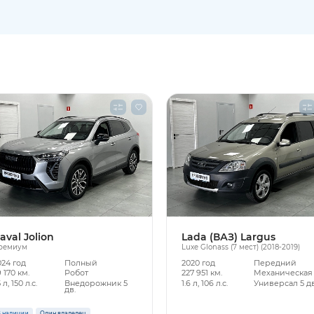
aval Jolion
Lada (ВАЗ) Largus
ремиум
Luxe Glonass (7 мест) (2018-2019)
024 год
Полный
2020 год
Передний
 170 км.
Робот
227 951 км.
Механическая
5 л, 150 л.с.
Внедорожник 5
1.6 л, 106 л.с.
Универсал 5 дв
дв.
 наличии
Один владелец