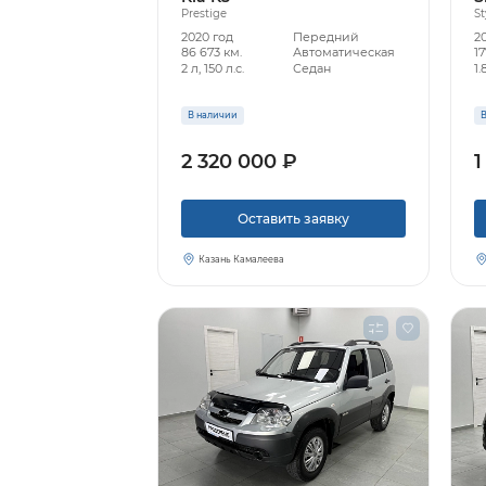
Prestige
St
2020 год
Передний
2
86 673 км.
Автоматическая
17
2 л, 150 л.с.
Седан
1.
В наличии
В
2 320 000 ₽
1
Оставить заявку
Казань Камалеева