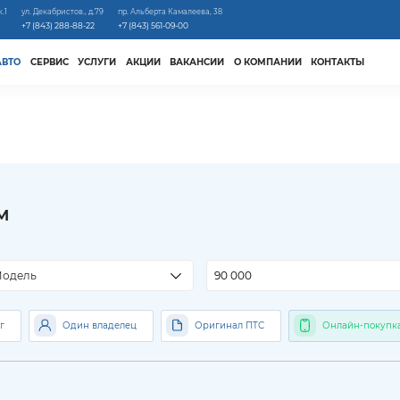
к.1
ул. Декабристов., д.79
пр. Альберта Камалеева, 38
+7 (843) 288-88-22
+7 (843) 561-09-00
АВТО
СЕРВИС
УСЛУГИ
АКЦИИ
ВАКАНСИИ
О КОМПАНИИ
КОНТАКТЫ
м
м
одель
г
Один владелец
Оригинал ПТС
Онлайн-покупк