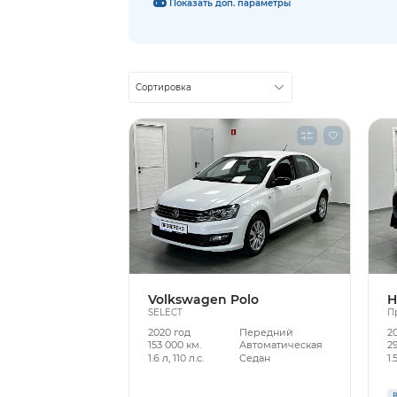
Показать доп. параметры
Сортировка
Volkswagen Polo
H
SELECT
П
2020 год
Передний
2
153 000 км.
Автоматическая
29
1.6 л, 110 л.с.
Седан
1.
В