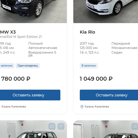
MW X3
Kia Rio
rive30d M Sport Edition 21
019 год
Полный
2017 год
Передний
5 416 км.
Автоматическая
125 000 км.
Механическая
л, 249 л.с.
Внедорожник 5
1.6 л, 123 л.с.
Седан
дв.
 наличии
Один владелец
В наличии
 780 000 ₽
1 049 000 ₽
Оставить заявку
Оставить заявку
Казань Камалеева
Казань Камалеева