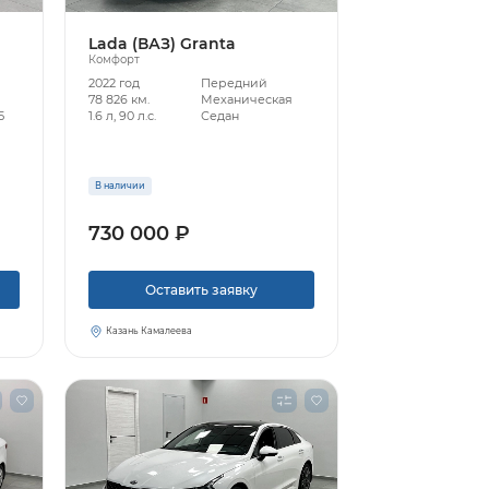
Lada (ВАЗ) Granta
Комфорт
2022 год
Передний
78 826 км.
Механическая
5
1.6 л, 90 л.с.
Седан
В наличии
730 000 ₽
Оставить заявку
Казань Камалеева