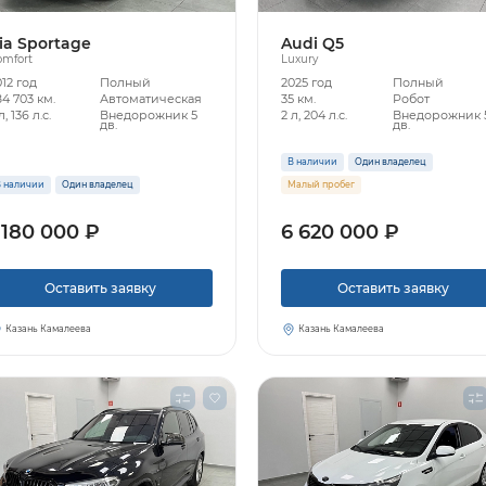
ia Sportage
Audi Q5
omfort
Luxury
12 год
Полный
2025 год
Полный
4 703 км.
Автоматическая
35 км.
Робот
л, 136 л.с.
Внедорожник 5
2 л, 204 л.с.
Внедорожник 
дв.
дв.
В наличии
Один владелец
 наличии
Один владелец
Малый пробег
 180 000 ₽
6 620 000 ₽
Оставить заявку
Оставить заявку
Казань Камалеева
Казань Камалеева