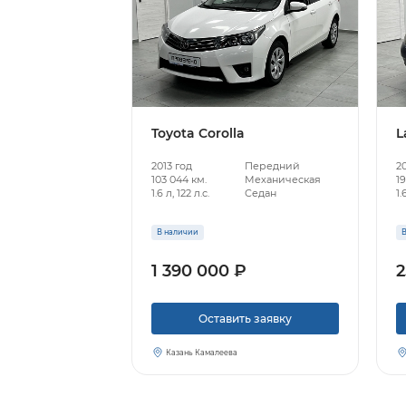
Toyota Corolla
L
2013 год
Передний
20
103 044 км.
Механическая
19
1.6 л, 122 л.с.
Седан
1.
В наличии
В
1 390 000 ₽
2
Оставить заявку
Казань Камалеева