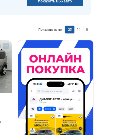
показать 866 авто
23
14
8
Показывать по:
.