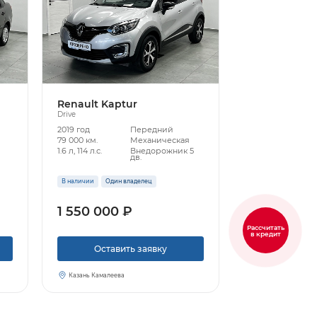
Renault Kaptur
Drive
2019 год
Передний
79 000 км.
Механическая
1.6 л, 114 л.с.
Внедорожник 5
дв.
В наличии
Один владелец
1 550 000 ₽
Рассчитать
в кредит
Оставить заявку
Казань Камалеева