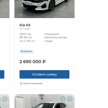
Kia K5
GT Line+
2020 год
Передний
89 301 км.
Автоматическая
2.5 л, 194 л.с.
Седан
В наличии
2 690 000 ₽
Оставить заявку
Казань Камалеева