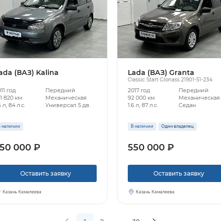
ada (ВАЗ) Kalina
Lada (ВАЗ) Granta
Classic Start Glonass 21901-51-234
11 год
Передний
2017 год
Передний
1 820 км.
Механическая
92 000 км.
Механическая
6 л, 84 л.с.
Универсал 5 дв.
1.6 л, 87 л.с.
Седан
 наличии
В наличии
Один владелец
50 000 ₽
550 000 ₽
Оставить заявку
Оставить заявку
Казань Камалеева
Казань Камалеева