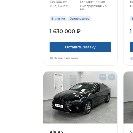
104 000 км.
Механическая
14
1.6 л, 114 л.с.
Внедорожник 5
1.
дв.
В наличии
Один владелец
В
1 630 000 ₽
1
Оставить заявку
Казань Камалеева
Kia K5
S