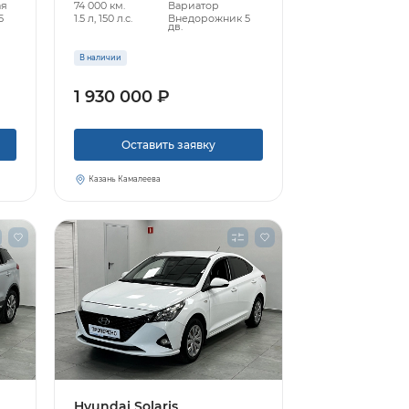
ая
74 000 км.
Вариатор
5
1.5 л, 150 л.с.
Внедорожник 5
дв.
В наличии
1 930 000 ₽
Оставить заявку
Казань Камалеева
Hyundai Solaris