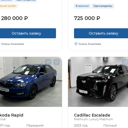
алый пробег
В наличии
Один владелец
 280 000 ₽
725 000 ₽
Узнать больше
Оставить заявку
Оставить заявку
Заказать звонок
Казань Камалеева
Казань Камалеева
koda Rapid
Cadillac Escalade
tive
Premium Luxury Platinum
17 год
Передний
2023 год
Полный