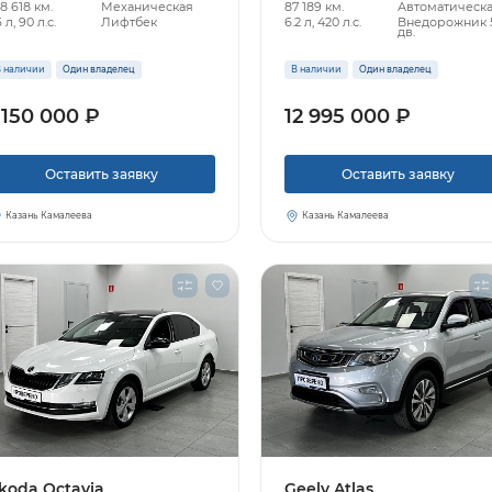
8 618 км.
Механическая
87 189 км.
Автоматическ
6 л, 90 л.с.
Лифтбек
6.2 л, 420 л.с.
Внедорожник 
дв.
 наличии
Один владелец
В наличии
Один владелец
 150 000 ₽
12 995 000 ₽
Оставить заявку
Оставить заявку
Казань Камалеева
Казань Камалеева
koda Octavia
Geely Atlas