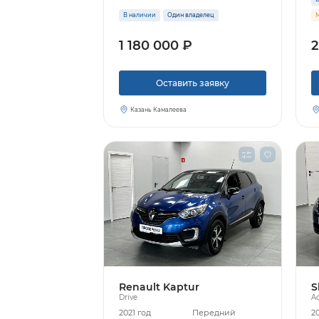
В наличии
Один владелец
М
1 180 000 ₽
2
Оставить заявку
Казань Камалеева
Renault Kaptur
S
Drive
Ac
2021 год
Передний
20