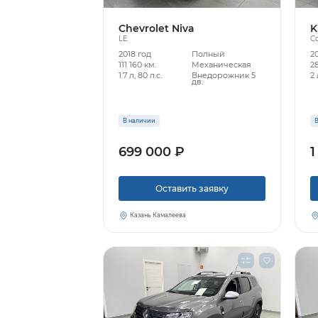
Chevrolet Niva
K
LE
C
2018 год
Полный
20
111 160 км.
Механическая
28
1.7 л, 80 л.с.
Внедорожник 5
2 
дв.
В наличии
В
699 000 ₽
1
Оставить заявку
Казань Камалеева