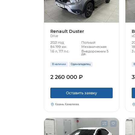
Renault Duster
B
Drive
xD
2021 год
Полный
2
84 199 км.
Механическая
18
1.6 л, 117 л.с.
Внедорожник 5
3 
дв.
В наличии
Один владелец
В
2 260 000 ₽
3
Оставить заявку
Казань Камалеева