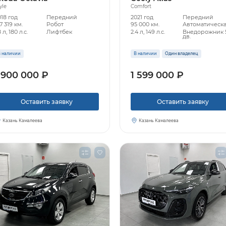
yle
Comfort
018 год
Передний
2021 год
Передний
7 319 км.
Робот
95 000 км.
Автоматическ
8 л, 180 л.с.
Лифтбек
2.4 л, 149 л.с.
Внедорожник 
дв.
 наличии
В наличии
Один владелец
 900 000 ₽
1 599 000 ₽
Оставить заявку
Оставить заявку
Казань Камалеева
Казань Камалеева