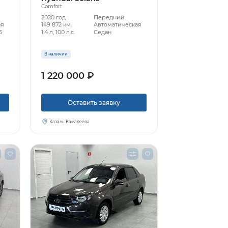
Comfort
2020 год
Передний
ая
149 872 км.
Автоматическая
5
1.4 л, 100 л.с.
Седан
В наличии
1 220 000 ₽
Оставить заявку
Казань Камалеева