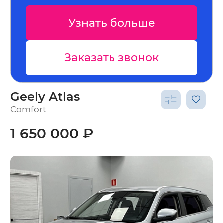
нать больше
Узнат
азать звонок
Заказа
Geely Atlas
Comfort
1 650 000 ₽