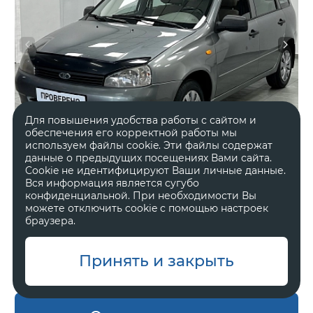
Для повышения удобства работы с сайтом и
обеспечения его корректной работы мы
используем файлы cookie. Эти файлы содержат
данные о предыдущих посещениях Вами сайта.
Cookie не идентифицируют Ваши личные данные.
Вся информация является сугубо
конфиденциальной. При необходимости Вы
2011 год
Передний
можете отключить cookie с помощью настроек
191 820 км.
Механическая
браузера.
1.6 л, 84 л.с.
Универсал 5 дв.
Принять и закрыть
В наличии