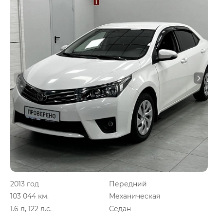
2013 год
Передний
103 044 км.
Механическая
1.6 л, 122 л.с.
Седан