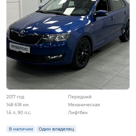
2017 год
Передний
148 618 км.
Механическая
1.6 л, 90 л.с.
Лифтбек
В наличии
Один владелец