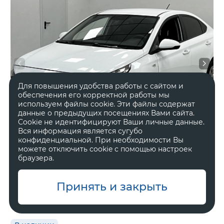
Для повышения удобства работы с сайтом и
обеспечения его корректной работы мы
используем файлы cookie. Эти файлы содержат
данные о предыдущих посещениях Вами сайта.
Cookie не идентифицируют Ваши личные данные.
Вся информация является сугубо
конфиденциальной. При необходимости Вы
можете отключить cookie с помощью настроек
браузера.
2020 год
Передний
Принять и закрыть
149 872 км.
Автоматическая
1.4 л, 100 л.с.
Седан