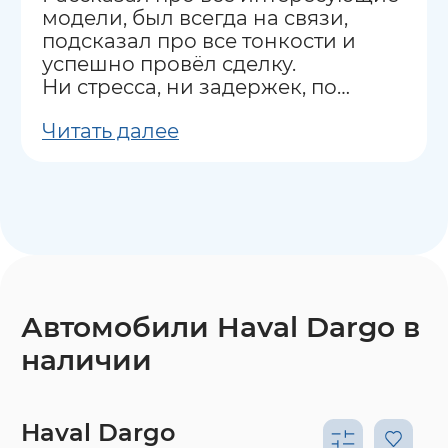
модели, был всегда на связи,
подсказал про все тонкости и
успешно провёл сделку.
Ни стресса, ни задержек, по
сравнению с другими
Читать далее
аналогичными компаниями.
Рекомендую всем как салон, так и
Ильнура.
Так же хочу отметить
постпродажное обслуживание -
покупаю авто не в первый раз и
была удивлена, что и после
покупки Ильнур помогал и
подсказывал по техническим
Автомобили Haval Dargo в
моментам.
наличии
Рекомендую
Haval Dargo