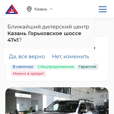
Казань
Ближайший дилерский центр
Главная
Каталог
Новые автомобили
Казань Горьковское шоссе
Dargo, I Рестайлинг
47к1
?
Haval Dargo Оптимум,
серый
Да, все верно
Нет, изменить
В наличии
Спецпредложение
Гарантия
Можно в кредит