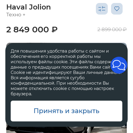
Haval Jolion
Техно +
2 849 000 ₽
2 899 000 ₽
Для повышения удобства работы с сайтом и
обеспечения его корректной работы мы
используем файлы cookie. Эти файлы содержат
данные о предыдущих посещениях Вами сайта.
Cookie не идентифицируют Ваши личные данные.
Вся информация является сугубо
конфиденциальной. При необходимости Вы
можете отключить cookie с помощью настроек
браузера.
Принять и закрыть