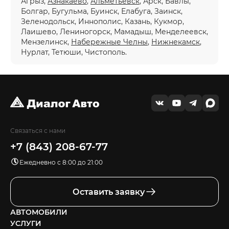
Агрыз,
Азнакаево
,
Альметьевск
, Арск, Бавлы,
Болгар, Бугульма, Буинск, Елабуга, Заинск,
Зеленодольск, Иннополис, Казань, Кукмор,
Лаишево, Лениногорск, Мамадыш, Менделеевск,
Мензелинск,
Набережные Челны
,
Нижнекамск
,
Нурлат, Тетюши, Чистополь.
Связаться с нами
+7 (843) 208-67-77
Ежедневно с 8:00 до 21:00
Оставить заявку
АВТОМОБИЛИ
УСЛУГИ