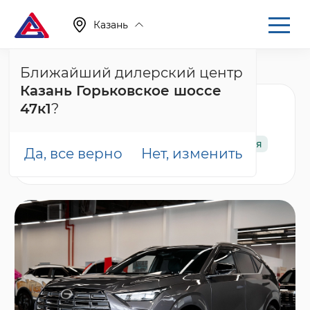
Казань
Ближайший дилерский центр
Главная
Каталог
Новые автомобили
GS4
Казань Горьковское шоссе
GAC GS4 GB, серый
47к1
?
В наличии
Спецпредложение
Гарантия
Да, все верно
Нет, изменить
Можно в кредит