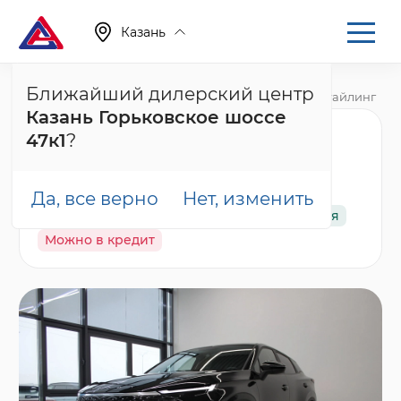
Казань
Ближайший дилерский центр
Главная
Каталог
Новые автомобили
C5, I Рестайлинг
Казань Горьковское шоссе
Omoda C5 Актив,
47к1
?
черный
Да, все верно
Нет, изменить
В наличии
Спецпредложение
Гарантия
Можно в кредит