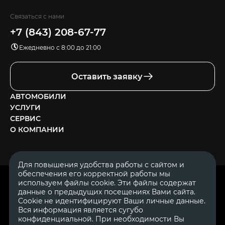
Связаться с нами
+7 (843) 208-67-77
Ежедневно с 8:00 до 21:00
Оставить заявку
АВТОМОБИЛИ
УСЛУГИ
СЕРВИС
О КОМПАНИИ
Для повышения удобства работы с сайтом и
обеспечения его корректной работы мы
ОГРН 1111644005153
используем файлы cookie. Эти файлы содержат
ИНН 1644062657
данные о предыдущих посещениях Вами сайта.
© 2007—2026 «Диалог Авто» — автосалон. Все права защищены.
Cookie не идентифицируют Ваши личные данные.
Вся информация является сугубо
Обращаем Ваше внимание на то, что данный Интернет-сайт
носит исключительно информационный характер и ни при
конфиденциальной. При необходимости Вы
каких условиях не является публичной офертой, определяемой