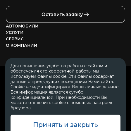
Оставить заявку
АВТОМОБИЛИ
УСЛУГИ
СЕРВИС
О КОМПАНИИ
Для повышения удобства работы с сайтом и
обеспечения его корректной работы мы
ОГРН 1111644005153
используем файлы cookie. Эти файлы содержат
ИНН 1644062657
данные о предыдущих посещениях Вами сайта.
© 2007—2026 «Диалог Авто» — автосалон. Все права защищены.
Cookie не идентифицируют Ваши личные данные.
Вся информация является сугубо
Обращаем Ваше внимание на то, что данный Интернет-сайт
носит исключительно информационный характер и ни при
конфиденциальной. При необходимости Вы
каких условиях не является публичной офертой, определяемой
можете отключить cookie с помощью настроек
положениями Статьи 437 Гражданского Кодекса Российской
браузера.
Федерации.
Для получения подробной информации о
стоимости автомобилей обращайтесь к менеджерам по
продажам автосалонов Диалог Авто. Для получения
информации о приобретении автомобилей в кредит,
Принять и закрыть
страховании, техническом обслуживании и ремонте
автомобилей, запасных частях, дополнительном оборудовании,