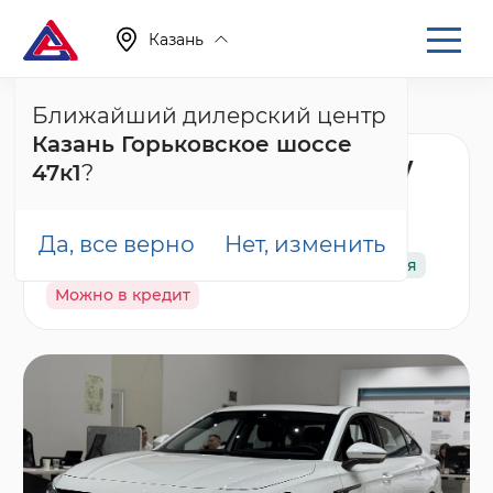
Казань
Ближайший дилерский центр
Главная
Каталог
Новые автомобили
Arrizo 8
Казань Горьковское шоссе
Chery Arrizo 8 Прайм /
47к1
?
Prime, белый
Да, все верно
Нет, изменить
В наличии
Спецпредложение
Гарантия
Можно в кредит