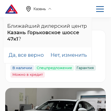
Казань
Ближайший дилерский центр
Главная
Каталог
Новые автомобили
Arrizo 8
Казань Горьковское шоссе
Chery Arrizo 8 Ультра
47к1
?
Черный / Ultra Black,
белый
Да, все верно
Нет, изменить
В наличии
Спецпредложение
Гарантия
Можно в кредит