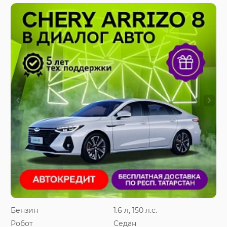
Бензин
1.6 л, 150 л.с.
Робот
Седан