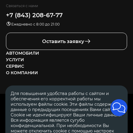
Связаться с нами
+7 (843) 208-67-77
Ежедневно с 8:00 до 21:00
Оставить заявку
АВТОМОБИЛИ
УСЛУГИ
СЕРВИС
О КОМПАНИИ
Для повышения удобства работы с сайтом и
обеспечения его корректной работы мы
ОГРН 1111644005153
используем файлы cookie. Эти файлы содержат
ИНН 1644062657
данные о предыдущих посещениях Вами сайта.
© 2007—2026 «Диалог Авто» — автосалон. Все права защищены.
Cookie не идентифицируют Ваши личные данные.
Вся информация является сугубо
Обращаем Ваше внимание на то, что данный Интернет-сайт
носит исключительно информационный характер и ни при
конфиденциальной. При необходимости Вы
каких условиях не является публичной офертой, определяемой
можете отключить cookie с помощью настроек
положениями Статьи 437 Гражданского Кодекса Российской