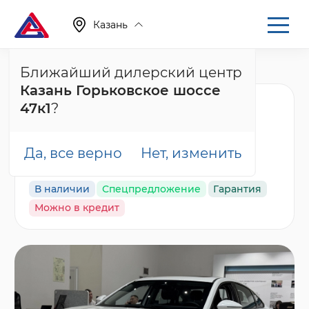
Казань
Ближайший дилерский центр
Главная
Каталог
Новые автомобили
Arrizo 8
Казань Горьковское шоссе
Chery Arrizo 8 Ультра
47к1
?
Черный / Ultra Black,
белый
Да, все верно
Нет, изменить
В наличии
Спецпредложение
Гарантия
Можно в кредит