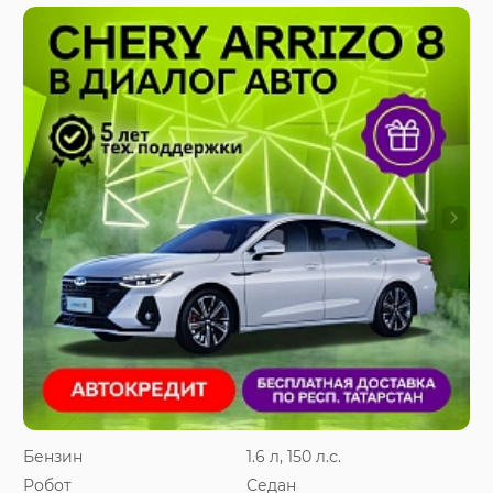
Бензин
1.6 л, 150 л.с.
Робот
Седан