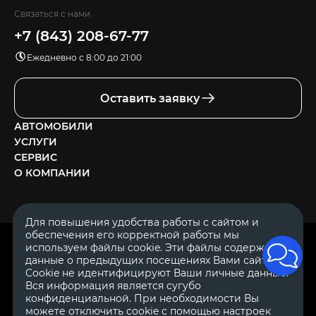
Связаться с нами
+7 (843) 208-67-77
Ежедневно с 8:00 до 21:00
Оставить заявку
АВТОМОБИЛИ
УСЛУГИ
СЕРВИС
О КОМПАНИИ
Для повышения удобства работы с сайтом и
обеспечения его корректной работы мы
ОГРН 1111644005153
используем файлы cookie. Эти файлы содержат
ИНН 1644062657
данные о предыдущих посещениях Вами сайта.
© 2007—2026 «Диалог Авто» — автосалон. Все права защищены.
Cookie не идентифицируют Ваши личные данные.
Вся информация является сугубо
Обращаем Ваше внимание на то, что данный Интернет-сайт
носит исключительно информационный характер и ни при
конфиденциальной. При необходимости Вы
каких условиях не является публичной офертой, определяемой
можете отключить cookie с помощью настроек
положениями Статьи 437 Гражданского Кодекса Российской