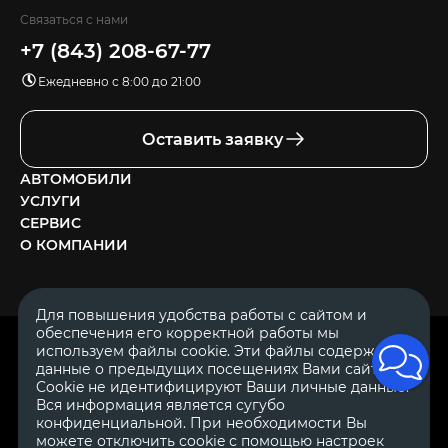
Связаться с нами
+7 (843) 208-67-77
Ежедневно с 8:00 до 21:00
Оставить заявку
АВТОМОБИЛИ
УСЛУГИ
СЕРВИС
О КОМПАНИИ
Для повышения удобства работы с сайтом и
обеспечения его корректной работы мы
ОГРН 1111644005153
используем файлы cookie. Эти файлы содержат
ИНН 1644062657
данные о предыдущих посещениях Вами сайта.
© 2007—2026 «Диалог Авто» — автосалон. Все права защищены.
Cookie не идентифицируют Ваши личные данные.
Вся информация является сугубо
Обращаем Ваше внимание на то, что данный Интернет-сайт
носит исключительно информационный характер и ни при
конфиденциальной. При необходимости Вы
каких условиях не является публичной офертой, определяемой
можете отключить cookie с помощью настроек
положениями Статьи 437 Гражданского Кодекса Российской