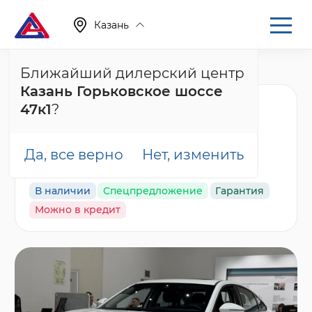
Казань
Ближайший дилерский центр
Главная
Каталог
Новые автомобили
Arrizo 8
Казань Горьковское шоссе
Chery Arrizo 8 Ультра
47к1
?
Черный / Ultra Black,
белый
Да, все верно
Нет, изменить
В наличии
Спецпредложение
Гарантия
Можно в кредит