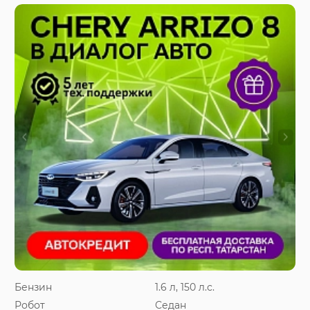
Бензин
1.6 л, 150 л.с.
Робот
Седан