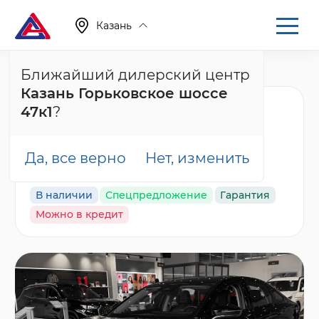
Казань
Ближайший дилерский центр
Главная
Каталог
Новые автомобили
Arrizo 8
Казань Горьковское шоссе
Chery Arrizo 8 Ультра
47к1
?
Черный / Ultra Black,
черный
Да, все верно
Нет, изменить
В наличии
Спецпредложение
Гарантия
Можно в кредит