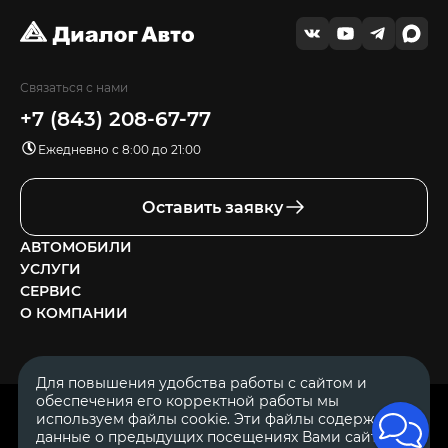
Связаться с нами
+7 (843) 208-67-77
Ежедневно с 8:00 до 21:00
Оставить заявку
АВТОМОБИЛИ
УСЛУГИ
СЕРВИС
О КОМПАНИИ
Для повышения удобства работы с сайтом и
обеспечения его корректной работы мы
ОГРН 1111644005153
используем файлы cookie. Эти файлы содержат
ИНН 1644062657
данные о предыдущих посещениях Вами сайта.
© 2007—2026 «Диалог Авто» — автосалон. Все права защищены.