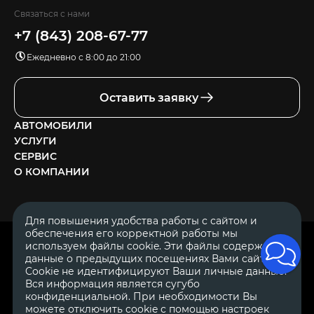
Связаться с нами
+7 (843) 208-67-77
Ежедневно с 8:00 до 21:00
Оставить заявку
АВТОМОБИЛИ
УСЛУГИ
СЕРВИС
О КОМПАНИИ
Для повышения удобства работы с сайтом и
обеспечения его корректной работы мы
ОГРН 1111644005153
используем файлы cookie. Эти файлы содержат
ИНН 1644062657
данные о предыдущих посещениях Вами сайта.
© 2007—2026 «Диалог Авто» — автосалон. Все права защищены.
Cookie не идентифицируют Ваши личные данные.
Вся информация является сугубо
Обращаем Ваше внимание на то, что данный Интернет-сайт
носит исключительно информационный характер и ни при
конфиденциальной. При необходимости Вы
каких условиях не является публичной офертой, определяемой
можете отключить cookie с помощью настроек
положениями Статьи 437 Гражданского Кодекса Российской