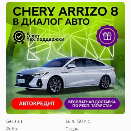
Бензин
1.6 л, 150 л.с.
Робот
Седан