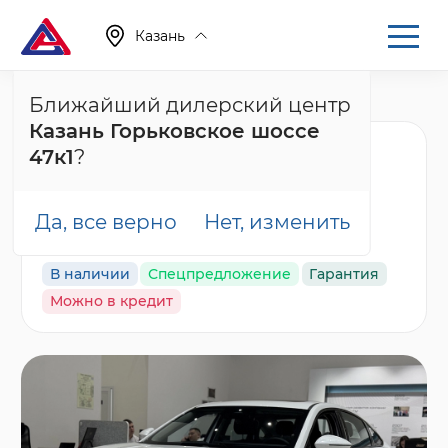
Казань
Ближайший дилерский центр
Главная
Каталог
Новые автомобили
Arrizo 8
Казань Горьковское шоссе
Chery Arrizo 8 Ультра
47к1
?
Черный / Ultra Black,
белый
Да, все верно
Нет, изменить
В наличии
Спецпредложение
Гарантия
Можно в кредит