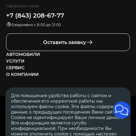
Связаться с нами
+7 (843) 208-67-77
Ежедневно с 8:00 до 21:00
Оставить заявку
АВТОМОБИЛИ
УСЛУГИ
СЕРВИС
О КОМПАНИИ
Для повышения удобства работы с сайтом и
обеспечения его корректной работы мы
ОГРН 1111644005153
используем файлы cookie. Эти файлы содержат
ИНН 1644062657
данные о предыдущих посещениях Вами сайта.
© 2007—2026 «Диалог Авто» — автосалон. Все права защищены.
Cookie не идентифицируют Ваши личные данные.
Вся информация является сугубо
Обращаем Ваше внимание на то, что данный Интернет-сайт
носит исключительно информационный характер и ни при
конфиденциальной. При необходимости Вы
каких условиях не является публичной офертой, определяемой
можете отключить cookie с помощью настроек
положениями Статьи 437 Гражданского Кодекса Российской