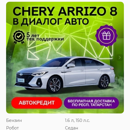
Бензин
1.6 л, 150 л.с.
Робот
Седан