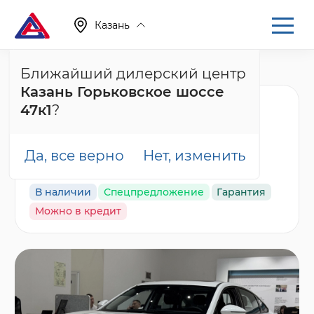
Казань
Ближайший дилерский центр
Главная
Каталог
Новые автомобили
Arrizo 8
Казань Горьковское шоссе
Chery Arrizo 8 Ультра
47к1
?
Черный / Ultra Black,
белый
Да, все верно
Нет, изменить
В наличии
Спецпредложение
Гарантия
Можно в кредит