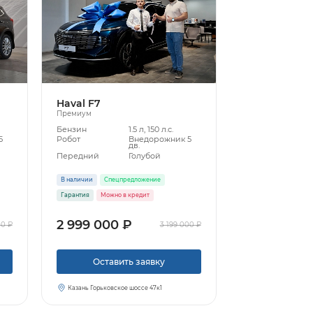
Haval F7
Премиум
Бензин
1.5 л, 150 л.с.
5
Робот
Внедорожник 5
дв.
Передний
Голубой
В наличии
Спецпредложение
Гарантия
Можно в кредит
2 999 000 ₽
00 ₽
3 199 000 ₽
Оставить заявку
Казань Горьковское шоссе 47к1