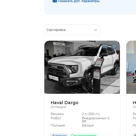
Показать доп. параметры
Сортировка
Haval Dargo
H
Оптимум
О
Бензин
2 л, 200 л.с.
Б
Робот
Внедорожник 5
Р
дв.
Полный
Белый
П
В наличии
Спецпредложение
В