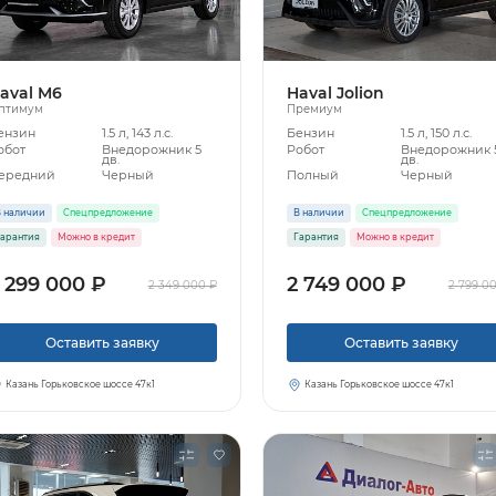
aval M6
Haval Jolion
птимум
Премиум
ензин
1.5 л, 143 л.с.
Бензин
1.5 л, 150 л.с.
обот
Внедорожник 5
Робот
Внедорожник 
дв.
дв.
ередний
Черный
Полный
Черный
 наличии
Спецпредложение
В наличии
Спецпредложение
арантия
Можно в кредит
Гарантия
Можно в кредит
 299 000 ₽
2 749 000 ₽
2 349 000 ₽
2 799 0
Оставить заявку
Оставить заявку
Казань Горьковское шоссе 47к1
Казань Горьковское шоссе 47к1