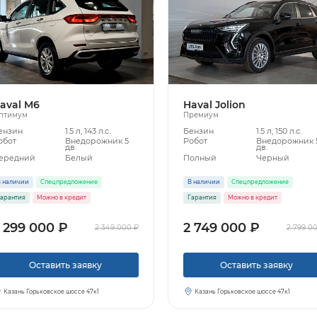
aval M6
Haval Jolion
птимум
Премиум
ензин
1.5 л, 143 л.с.
Бензин
1.5 л, 150 л.с.
обот
Внедорожник 5
Робот
Внедорожник 
дв.
дв.
ередний
Белый
Полный
Черный
 наличии
Спецпредложение
В наличии
Спецпредложение
арантия
Можно в кредит
Гарантия
Можно в кредит
 299 000 ₽
2 749 000 ₽
2 349 000 ₽
2 799 0
Оставить заявку
Оставить заявку
Казань Горьковское шоссе 47к1
Казань Горьковское шоссе 47к1