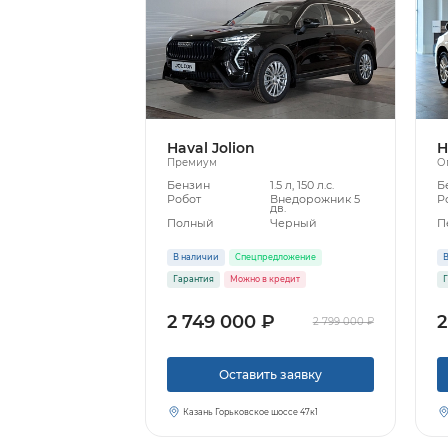
Haval Jolion
H
Премиум
О
Бензин
1.5 л, 150 л.с.
Б
Робот
Внедорожник 5
Р
дв.
Полный
Черный
П
В наличии
Спецпредложение
В
Гарантия
Можно в кредит
Г
2 749 000 ₽
2
2 799 000 ₽
Оставить заявку
Казань Горьковское шоссе 47к1