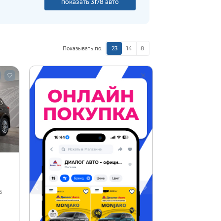
показать 3178 авто
23
14
8
Показывать по:
5