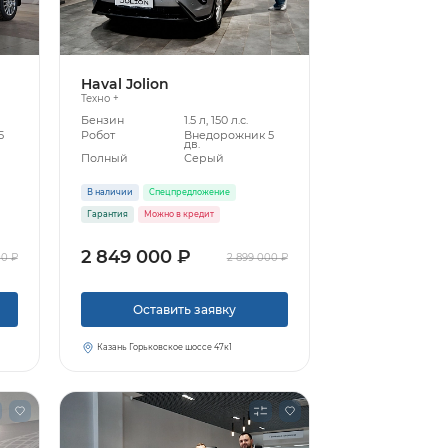
Haval Jolion
Техно +
Бензин
1.5 л, 150 л.с.
5
Робот
Внедорожник 5
дв.
Полный
Серый
В наличии
Спецпредложение
Гарантия
Можно в кредит
2 849 000 ₽
00 ₽
2 899 000 ₽
Оставить заявку
Казань Горьковское шоссе 47к1