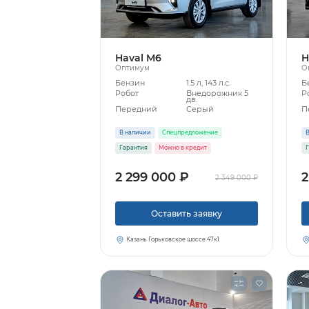
Haval M6
H
Оптимум
О
Бензин
1.5 л, 143 л.с.
Б
Робот
Внедорожник 5
Р
дв.
Передний
Серый
П
В наличии
Спецпредложение
В
Гарантия
Можно в кредит
Г
2 299 000 ₽
2
2 349 000 ₽
Оставить заявку
Казань Горьковское шоссе 47к1