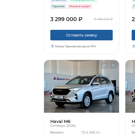
Гарантия
Можно в кредит
Г
3 299 000 ₽
2
3 499 000 ₽
Оставить заявку
Казань Горьковское шоссе 47к1
Haval M6
H
Оптимум (2026)
О
Бензин
1.5 л, 143 л.с.
Б