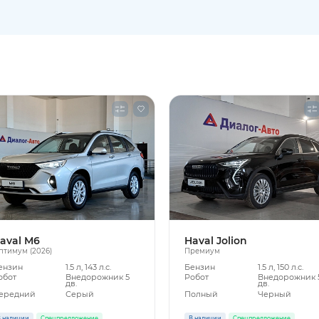
aval M6
Haval Jolion
птимум (2026)
Премиум
ензин
1.5 л, 143 л.с.
Бензин
1.5 л, 150 л.с.
обот
Внедорожник 5
Робот
Внедорожник 
дв.
дв.
ередний
Серый
Полный
Черный
 наличии
Спецпредложение
В наличии
Спецпредложение