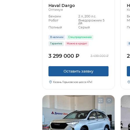
Haval Dargo
H
Оптимум
К
Бензин
2 л, 200 л.с.
Б
Робот
Внедорожник 5
М
дв.
Полный
Серый
П
В наличии
Спецпредложение
Гарантия
Можно в кредит
В
3 299 000 ₽
2
3 499 000 ₽
Оставить заявку
Казань Горьковское шоссе 47к1