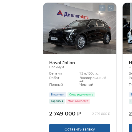
Haval Jolion
H
Премиум
О
Бензин
1.5 л, 150 л.с.
Б
Робот
Внедорожник 5
Р
дв.
Полный
Черный
П
В наличии
Спецпредложение
В
Гарантия
Можно в кредит
Г
2 749 000 ₽
2
2 799 000 ₽
Оставить заявку