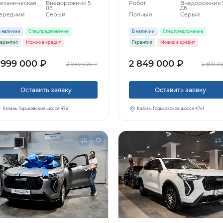
еханическая
Внедорожник 5
Робот
Внедорожник 
дв.
дв.
ередний
Серый
Полный
Серый
 наличии
Спецпредложение
В наличии
Спецпредложение
арантия
Можно в кредит
Гарантия
Можно в кредит
 999 000 ₽
2 849 000 ₽
2 049 000 ₽
2 899 0
Оставить заявку
Оставить заявку
Казань Горьковское шоссе 47к1
Казань Горьковское шоссе 47к1