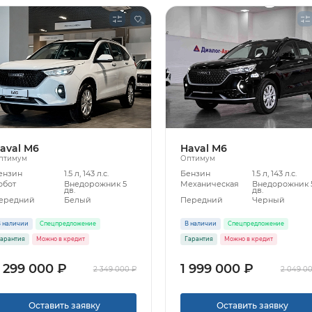
aval M6
Haval M6
птимум
Оптимум
ензин
1.5 л, 143 л.с.
Бензин
1.5 л, 143 л.с.
обот
Внедорожник 5
Механическая
Внедорожник 
дв.
дв.
ередний
Белый
Передний
Черный
 наличии
Спецпредложение
В наличии
Спецпредложение
арантия
Можно в кредит
Гарантия
Можно в кредит
 299 000 ₽
1 999 000 ₽
2 349 000 ₽
2 049 0
Оставить заявку
Оставить заявку