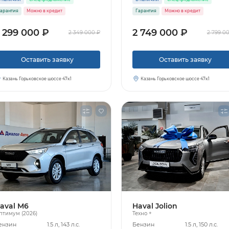
арантия
Можно в кредит
Гарантия
Можно в кредит
 299 000 ₽
2 749 000 ₽
2 349 000 ₽
2 799 0
Узнать больше
Оставить заявку
Оставить заявку
Заказать звонок
Казань Горьковское шоссе 47к1
Казань Горьковское шоссе 47к1
aval M6
Haval Jolion
птимум (2026)
Техно +
ензин
1.5 л, 143 л.с.
Бензин
1.5 л, 150 л.с.