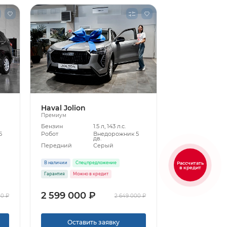
Haval Jolion
Премиум
Бензин
1.5 л, 143 л.с.
5
Робот
Внедорожник 5
дв.
Передний
Серый
Рассчитать
В наличии
Спецпредложение
в кредит
Гарантия
Можно в кредит
2 599 000 ₽
00 ₽
2 649 000 ₽
Оставить заявку