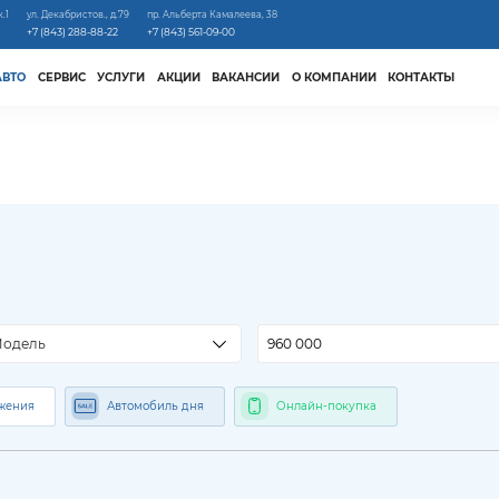
к.1
ул. Декабристов., д.79
пр. Альберта Камалеева, 38
+7 (843) 288-88-22
+7 (843) 561-09-00
АВТО
СЕРВИС
УСЛУГИ
АКЦИИ
ВАКАНСИИ
О КОМПАНИИ
КОНТАКТЫ
одель
жения
Автомобиль дня
Онлайн-покупка