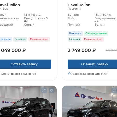
aval Jolion
Haval Jolion
омфорт
Премиум
ензин
1.5 л, 143 л.с.
Бензин
1.5 л, 150 л.с.
еханическая
Внедорожник 5
Робот
Внедорожник 
дв.
дв.
ередний
Серый
Полный
Белый
В наличии
Спецпредложение
 наличии
Гарантия
Можно в кредит
Гарантия
Можно в кредит
 049 000 ₽
2 749 000 ₽
2 799 0
Оставить заявку
Оставить заявку
Казань Горьковское шоссе 47к1
Казань Горьковское шоссе 47к1