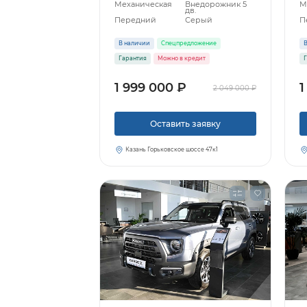
Механическая
Внедорожник 5
М
дв.
Передний
Серый
П
В наличии
Спецпредложение
В
Гарантия
Можно в кредит
Г
1 999 000 ₽
1
2 049 000 ₽
Оставить заявку
Казань Горьковское шоссе 47к1