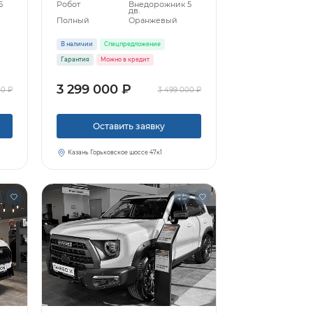
5
Робот
Внедорожник 5
дв.
Полный
Оранжевый
В наличии
Спецпредложение
Гарантия
Можно в кредит
3 299 000 ₽
00 ₽
3 499 000 ₽
Оставить заявку
Казань Горьковское шоссе 47к1