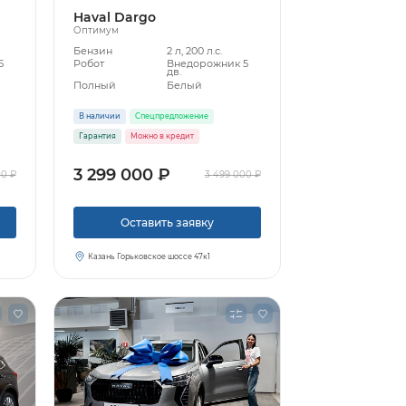
Haval Dargo
Оптимум
Бензин
2 л, 200 л.с.
5
Робот
Внедорожник 5
дв.
Полный
Белый
В наличии
Спецпредложение
Гарантия
Можно в кредит
3 299 000 ₽
00 ₽
3 499 000 ₽
Оставить заявку
Казань Горьковское шоссе 47к1