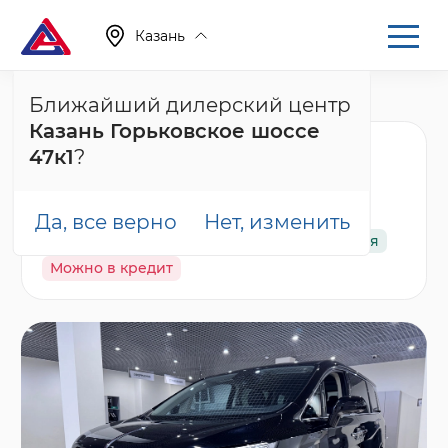
Казань
Ближайший дилерский центр
Главная
Каталог
Новые автомобили
HQ9
Казань Горьковское шоссе
Hongqi HQ9 Бизнес
47к1
?
(Executive), черный
Да, все верно
Нет, изменить
В наличии
Спецпредложение
Гарантия
Можно в кредит