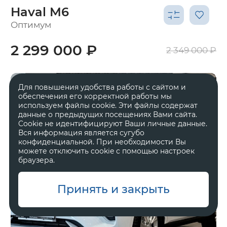
Haval M6
Оптимум
2 299 000 ₽
2 349 000 ₽
Для повышения удобства работы с сайтом и
обеспечения его корректной работы мы
используем файлы cookie. Эти файлы содержат
данные о предыдущих посещениях Вами сайта.
Cookie не идентифицируют Ваши личные данные.
Вся информация является сугубо
конфиденциальной. При необходимости Вы
можете отключить cookie с помощью настроек
браузера.
Принять и закрыть