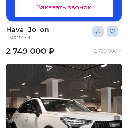
Заказать звонок
За
Haval Jolion
Премиум
2 749 000 ₽
2 799 000 ₽