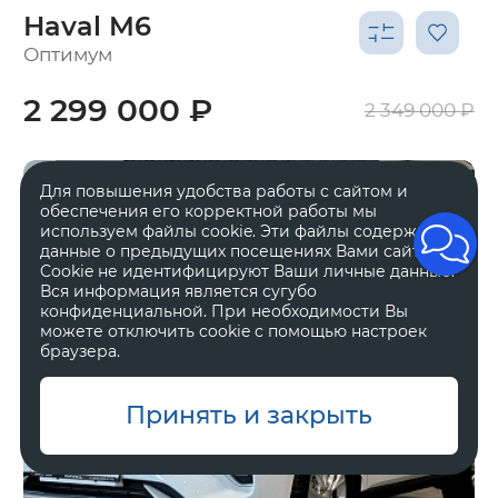
Haval M6
Оптимум
2 299 000 ₽
2 349 000 ₽
Для повышения удобства работы с сайтом и
обеспечения его корректной работы мы
используем файлы cookie. Эти файлы содержат
данные о предыдущих посещениях Вами сайта.
Cookie не идентифицируют Ваши личные данные.
Вся информация является сугубо
конфиденциальной. При необходимости Вы
можете отключить cookie с помощью настроек
браузера.
Принять и закрыть